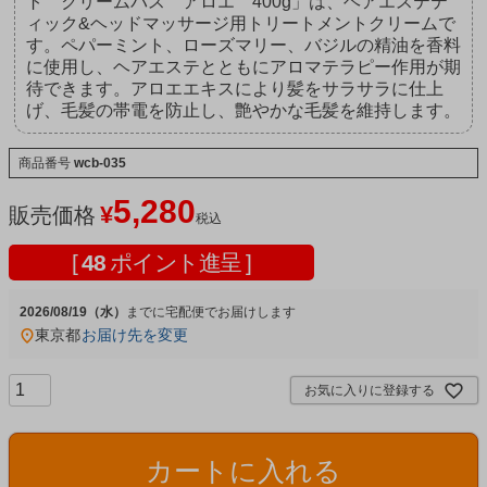
ト クリームバス アロエ 400g」は、ヘアエステテ
ィック&ヘッドマッサージ用トリートメントクリームで
す。ペパーミント、ローズマリー、バジルの精油を香料
に使用し、ヘアエステとともにアロマテラピー作用が期
待できます。アロエエキスにより髪をサラサラに仕上
げ、毛髪の帯電を防止し、艶やかな毛髪を維持します。
商品番号
wcb-035
5,280
¥
販売価格
税込
[
48
ポイント進呈 ]
2026/08/19（水）
宅配便
東京都
お届け先を変更
お気に入りに登録する
カートに入れる