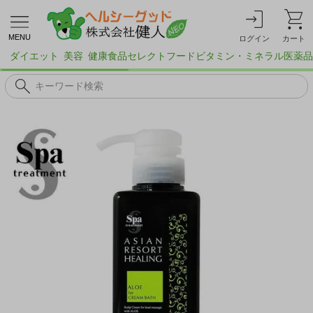
MENU
ログイン
カート
ダイエット
美容
健康食品
セレクトフード
ビタミン・ミネラル
医薬品