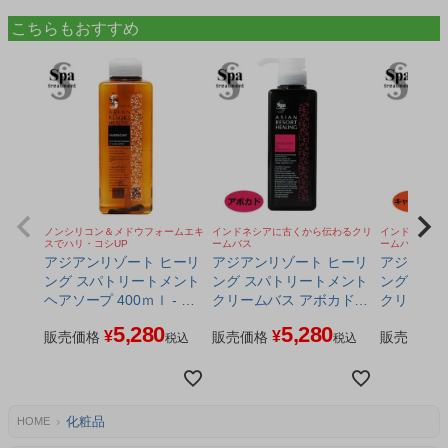
こちらもおすすめ
ノンシリコン＆メドウフォームエキ
インドネシアに古くから伝わるクリ
インドネシア
スでハリ・コシUP
ームバス
ームバス
アジアンリゾート ヒーリ
アジアンリゾート ヒーリ
アジアンリ
ング スパトリートメント
ング スパトリートメント
ング スパ
ヘアソープ 400ｍｌ - ウ
クリームバス アボカド
クリームバ
ェーブコーポレーション
400g - ウェーブコーポレ
400g -
5,280
5,280
¥
¥
販売価格
ーション
販売価格
ーション
販売価格
税込
税込
化粧品
HOME