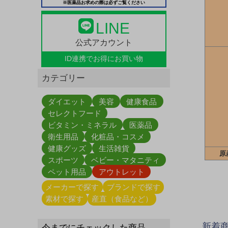
※医薬品お求めの際は必ずご覧ください
LINE
公式アカウント
ID連携で
お得にお買い物
カテゴリー
ダイエット
美容
健康食品
セレクトフード
ビタミン・ミネラル
医薬品
衛生用品
化粧品・コスメ
健康グッズ
生活雑貨
原
スポーツ
ベビー・マタニティ
ペット用品
アウトレット
メーカーで探す
ブランドで探す
素材で探す
産直（食品など）
新着
今までにチェックした商品