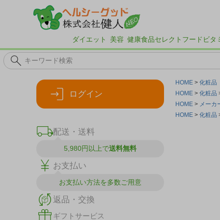
ダイエット
美容
健康食品
セレクトフード
ビタ
HOME
化粧品
ログイン
HOME
化粧品
HOME
メーカ
HOME
化粧品
配送・送料
5,980円以上で
送料無料
お支払い
お支払い方法を
多数ご用意
返品・交換
ギフトサービス