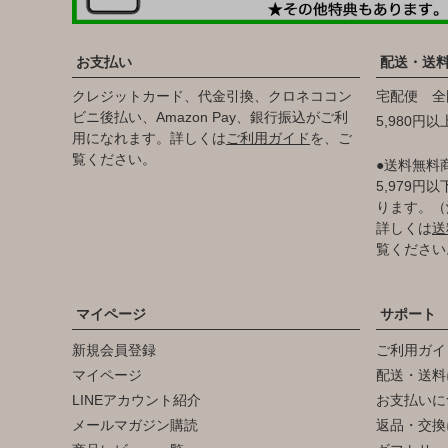
お支払い
配送・送
クレジットカード、代金引換、クロネココン
宅配便 全
ビニ後払い、Amazon Pay、銀行振込がご利
5,980円
用になれます。詳しくは
ご利用ガイド
を、ご
覧ください。
●送料無料
5,979
ります。（
詳しくは
送
覧ください
マイページ
サポート
新規会員登録
ご利用ガイ
マイページ
配送・送料
LINEアカウント紹介
お支払いに
メールマガジン購読
返品・交換