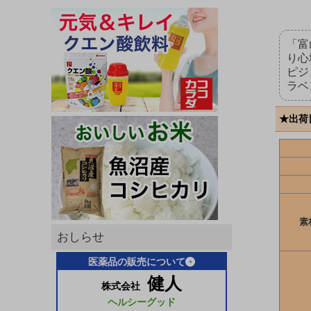
「富
り心
ピジ
ラベ
★出荷
素
おしらせ
医薬品の販売について
健人
株式会社
ヘルシーグッド