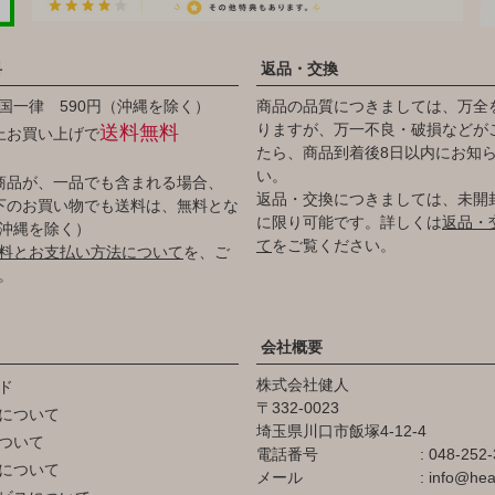
料
返品・交換
国一律 590円（沖縄を除く）
商品の品質につきましては、万全
りますが、万一不良・破損などが
送料無料
以上お買い上げで
たら、商品到着後8日以内にお知
い。
商品が、一品でも含まれる場合、
返品・交換につきましては、未開
円以下のお買い物でも送料は、無料とな
に限り可能です。詳しくは
返品・
沖縄を除く）
て
をご覧ください。
料とお支払い方法について
を、ご
。
会社概要
株式会社健人
ド
332-0023
について
埼玉県川口市飯塚4-12-4
ついて
電話番号
048-252-
について
メール
info@hea