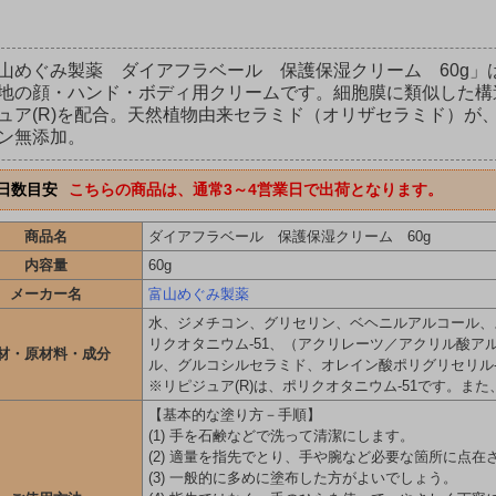
山めぐみ製薬 ダイアフラベール 保護保湿クリーム 60g
地の顔・ハンド・ボディ用クリームです。細胞膜に類似した構
ュア(R)を配合。天然植物由来セラミド（オリザセラミド）が
ン無添加。
日数目安
こちらの商品は、通常3～4営業日で出荷となります。
商品名
ダイアフラベール 保護保湿クリーム 60g
内容量
60g
メーカー名
富山めぐみ製薬
水、ジメチコン、グリセリン、ベヘニルアルコール、ス
リクオタニウム-51、（アクリレーツ／アクリル酸アル
材・原材料・成分
ル、グルコシルセラミド、オレイン酸ポリグリセリル
※リピジュア(R)は、ポリクオタニウム-51です。ま
【基本的な塗り方－手順】
(1) 手を石鹸などで洗って清潔にします。
(2) 適量を指先でとり、手や腕など必要な箇所に点在
(3) 一般的に多めに塗布した方がよいでしょう。