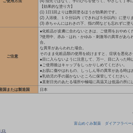
ご使用方法
(4) 指先ではなく、手のひらを使って、やさしく丁
【効果的な塗り方】
(1) 1日1回よりは数回塗るほうが効果的です。
(2) 入浴後、１０分以内（できれば５分以内）に塗り
(3) 赤ちゃんにはわきの下、指の間なども忘れずに塗
●化粧品が皮膚に合わないときは、ご使用をおやめく
?使用中、赤み・はれ・かゆみ・刺激等の異常があら
合。 ?使用した皮膚に
な異常があらわれた場合。
そのまま化粧品類の使用を続けますと、症状を悪化さ
ご注意
●目に入らないように注意して、万一、目に入った時
●ご使用後はキャップをしっかりしめてください。
●お肌に傷やはれもの、しっしん等の異常がある時は
●乳幼児の手の届かないところに保管してください。
●直射日光のあたる場所や極端に高温又は低温の所に
産国または製造国
日本
富山めぐみ製薬 ダイアフラベール
商品