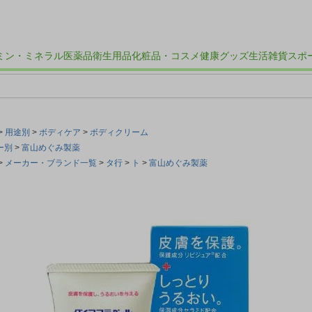
ミン・ミネラル
医薬品
衛生用品
化粧品・コスメ
健康グッズ
生活雑貨
スポ
用途別
ボディケア
ボディクリーム
ー別
富山めぐみ製薬
メーカー・ブランド一覧
タ行
ト
富山めぐみ製薬