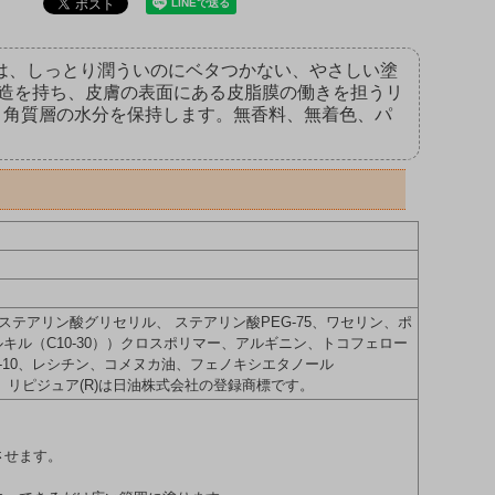
」は、しっとり潤ういのにベタつかない、やさしい塗
造を持ち、皮膚の表面にある皮脂膜の働きを担うリ
、角質層の水分を保持します。無香料、無着色、パ
テアリン酸グリセリル、 ステアリン酸PEG-75、ワセリン、ポ
キル（C10-30））クロスポリマー、アルギニン、トコフェロー
-10、レシチン、コメヌカ油、フェノキシエタノール
た、リピジュア(R)は日油株式会社の登録商標です。
させます。