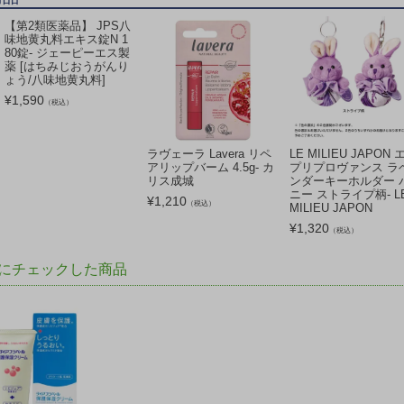
【第2類医薬品】 JPS八
味地黄丸料エキス錠N 1
80錠- ジェーピーエス製
薬 [はちみじおうがんり
ょう/八味地黄丸料]
¥
1,590
（税込）
ラヴェーラ Lavera リペ
LE MILIEU JAPON 
アリップバーム 4.5g- カ
プリプロヴァンス ラ
リス成城
ンダーキーホルダー 
ニー ストライプ柄- L
¥
1,210
（税込）
MILIEU JAPON
¥
1,320
（税込）
にチェックした商品