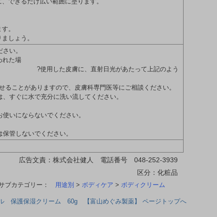
寧に、できるだけ広い範囲に塗ります。
ます。
りましょう。
ださい。
われた場
、直射日光があたって上記のよう
せることがありますので、皮膚科専門医等にご相談ください。
は、すぐに水で充分に洗い流してください。
お使いにならないでください。
は保管しないでください。
広告文責：株式会社健人 電話番号 048-252-3939
区分：化粧品
サブカテゴリー：
用途別
>
ボディケア
>
ボディクリーム
 保護保湿クリーム 60g 【富山めぐみ製薬】 ページトップへ