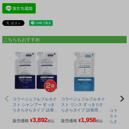
こちらもおすすめ
コラージュフルフルネク
コラージュフルフルネク
スト シャンプー すっき
スト リンス すっきりさ
りさらさらタイプ 詰替用
らさらタイプ 詰替用
コラージ
280ml×2個セット 《医薬
280ml 《医薬部外品》 -
スト リン
3,892
1,958
¥
¥
部外品》 - 持田ヘルスケ
販売価格
持田ヘルスケア ※ネコポ
販売価格
税込
税込
らさらタイプ
ア ※ネコポス対応商品
ス対応商品
薬部外品》