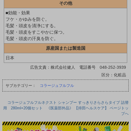
その他
■効能・効果
フケ・かゆみを防ぐ。
毛髪・頭皮を清浄にする。
毛髪・頭皮をすこやかに保つ。
毛髪・頭皮の汗臭を防ぐ。
原産国または製造国
日本
広告文責：株式会社健人 電話番号 048-252-3939
区分：化粧品
サブカテゴリー：
コラージュフルフル
コラージュフルフルネクスト シャンプー すっきりさらさらタイプ 詰替
用 280ml×20個セット 《医薬部外品》 【持田ヘルスケア】 ページトッ
プへ