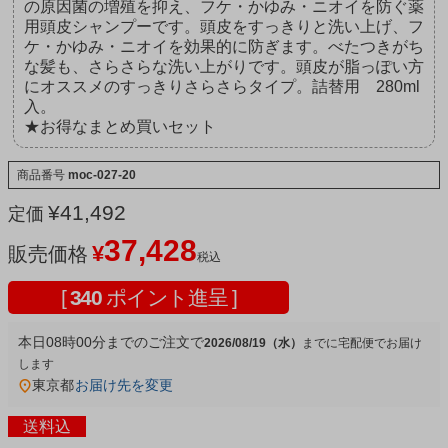
の原因菌の増殖を抑え、フケ・かゆみ・ニオイを防ぐ薬
用頭皮シャンプーです。頭皮をすっきりと洗い上げ、フ
ケ・かゆみ・ニオイを効果的に防ぎます。べたつきがち
な髪も、さらさらな洗い上がりです。頭皮が脂っぽい方
にオススメのすっきりさらさらタイプ。詰替用 280ml
入。
★お得なまとめ買いセット
商品番号
moc-027-20
¥
41,492
定価
37,428
¥
販売価格
税込
[
340
ポイント進呈 ]
本日
08時00分
までのご注文で
2026/08/19（水）
宅配便
東京都
お届け先を変更
送料込