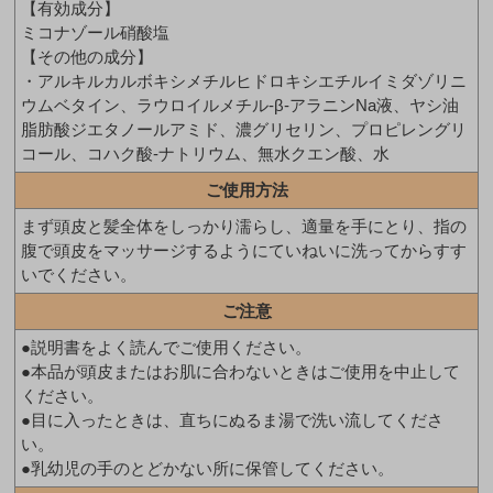
【有効成分】
ミコナゾール硝酸塩
【その他の成分】
・アルキルカルボキシメチルヒドロキシエチルイミダゾリニ
ウムベタイン、ラウロイルメチル-β-アラニンNa液、ヤシ油
脂肪酸ジエタノールアミド、濃グリセリン、プロピレングリ
コール、コハク酸-ナトリウム、無水クエン酸、水
ご使用方法
まず頭皮と髪全体をしっかり濡らし、適量を手にとり、指の
腹で頭皮をマッサージするようにていねいに洗ってからすす
いでください。
ご注意
●説明書をよく読んでご使用ください。
●本品が頭皮またはお肌に合わないときはご使用を中止して
ください。
●目に入ったときは、直ちにぬるま湯で洗い流してくださ
い。
●乳幼児の手のとどかない所に保管してください。