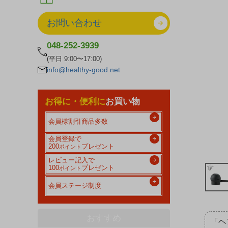
お問い合わせ
048-252-3939
(平日 9:00〜17:00)
info@healthy-good.net
お得に・便利に
お買い物
会員様割引商品多数
会員登録で
200
プレゼント
ポイント
レビュー記入で
100
プレゼント
ポイント
会員ステージ制度
おすすめ
「ヘ