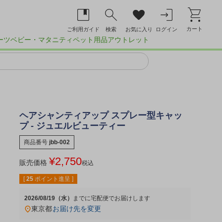
カート
ご利用ガイド
検索
お気に入り
ログイン
ーツ
ベビー・マタニティ
ペット用品
アウトレット
ヘアシャンティアップ スプレー型キャッ
プ - ジュエルビューティー
商品番号
jbb-002
¥
2,750
販売価格
税込
[
25
ポイント進呈 ]
2026/08/19（水）
宅配便
東京都
お届け先を変更