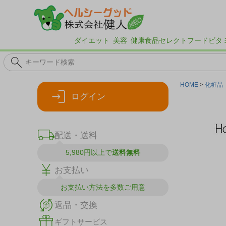
ダイエット
美容
健康食品
セレクトフード
ビタ
HOME
化粧品
ログイン
配送・送料
5,980円以上で
送料無料
お支払い
お支払い方法を
多数ご用意
返品・交換
ギフトサービス