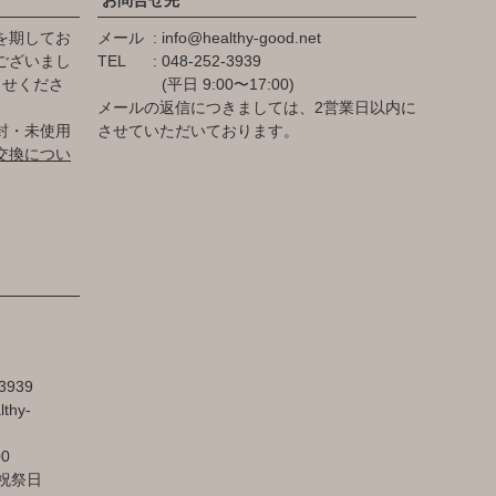
を期してお
メール
info@healthy-good.net
ございまし
TEL
048-252-3939
らせくださ
(平日 9:00〜17:00)
メールの返信につきましては、2営業日以内に
封・未使用
させていただいております。
交換につい
3939
lthy-
00
祝祭日