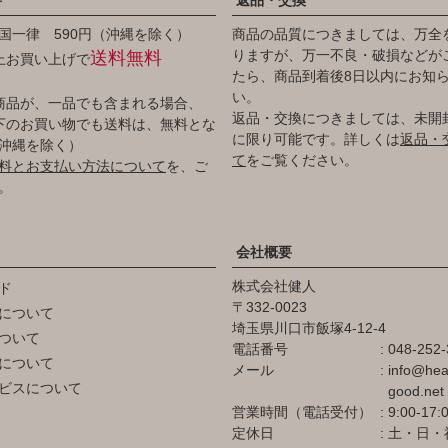
国一律 590円（沖縄を除く）
商品の品質につきましては、万全
りますが、万一不良・破損などが
送料無料
以上お買い上げで
たら、商品到着後8日以内にお知
い。
商品が、一品でも含まれる場合、
返品・交換につきましては、未開
円以下のお買い物でも送料は、無料とな
に限り可能です。詳しくは
返品・
沖縄を除く）
て
をご覧ください。
料とお支払い方法について
を、ご
。
会社概要
株式会社健人
ド
332-0023
について
埼玉県川口市飯塚4-12-4
ついて
電話番号
048-252-
について
メール
info@hea
ビスについて
good.net
営業時間（電話受付）
9:00-17:
定休日
土・日・