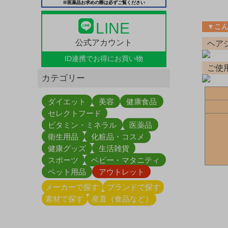
※医薬品お求めの際は必ずご覧ください
LINE
▼こ
公式アカウント
ヘア
ID連携で
お得にお買い物
ご使
カテゴリー
ダイエット
美容
健康食品
セレクトフード
ビタミン・ミネラル
医薬品
衛生用品
化粧品・コスメ
健康グッズ
生活雑貨
スポーツ
ベビー・マタニティ
ペット用品
アウトレット
メーカーで探す
ブランドで探す
素材で探す
産直（食品など）