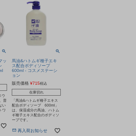
 マッ
馬油&ハトムギ種子エキ
レ
ス配合ボディソープ
l
600ml - コスメステーシ
ョン
販売価格
¥
715
税込
在庫切れ
スウ
は、普
「馬油&ハトムギ種子エキス
ない
配合ボディソープ 600ml」
トワ
は、保湿成分の馬油、ハトム
ギ種子エキス配合のボディソ
ープです。
再入荷お知らせ