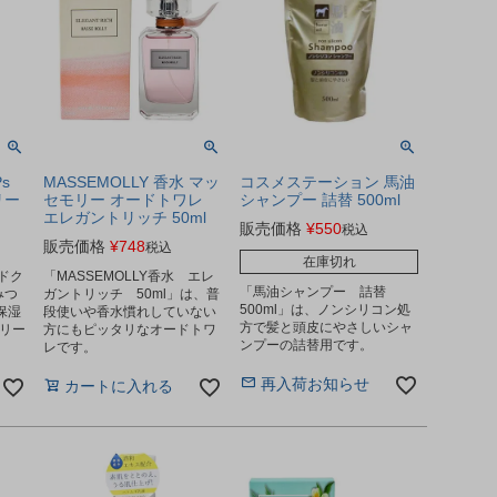
s
MASSEMOLLY 香水 マッ
コスメステーション 馬油
リー
セモリー オードトワレ
シャンプー 詰替 500ml
エレガントリッチ 50ml
販売価格
¥
550
税込
販売価格
¥
748
税込
在庫切れ
ンドク
「MASSEMOLLY香水 エレ
「馬油シャンプー 詰替
みつ
ガントリッチ 50ml」は、普
500ml」は、ノンシリコン処
保湿
段使いや香水慣れしていない
方で髪と頭皮にやさしいシャ
リー
方にもピッタリなオードトワ
ンプーの詰替用です。
レです。
再入荷お知らせ
カートに入れる