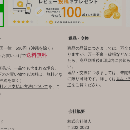
料
返品・交換
国一律 590円（沖縄を除く）
商品の品質につきましては、万全
りますが、万一不良・破損などが
送料無料
以上お買い上げで
たら、商品到着後8日以内にお知
い。
商品が、一品でも含まれる場合、
返品・交換につきましては、未開
円以下のお買い物でも送料は、無料とな
に限り可能です。詳しくは
返品・
沖縄を除く）
て
をご覧ください。
料とお支払い方法について
を、ご
。
会社概要
株式会社健人
ド
332-0023
について