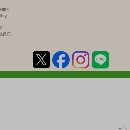
3939
lthy-
00
祝祭日