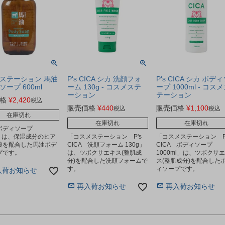
ステーション 馬油
P's CICA シカ 洗顔フォ
P's CICA シカ ボデ
ープ 600ml
ーム 130g - コスメステ
ープ 1000ml - コス
ーション
テーション
格
¥
2,420
税込
販売価格
¥
440
販売価格
¥
1,100
税込
税込
在庫切れ
在庫切れ
在庫切れ
ボディソープ
l」は、保湿成分のヒア
「コスメステーション P's
「コスメステーション P
酸を配合した馬油ボデ
CICA 洗顔フォーム 130g」
CICA ボディソープ
プです。
は、ツボクサエキス(整肌成
1000ml」は、ツボクサ
分)を配合した洗顔フォームで
ス(整肌成分)を配合した
す。
ィソープです。
入荷お知らせ
再入荷お知らせ
再入荷お知らせ