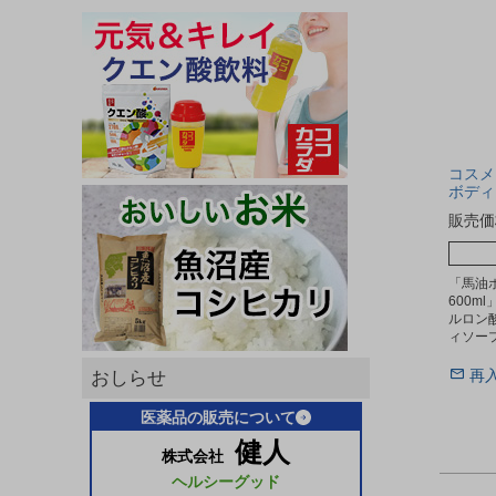
コスメ
ボディソ
販売価
「馬油
600m
ルロン
ィソー
再
おしらせ
医薬品の販売について
健人
株式会社
ヘルシーグッド