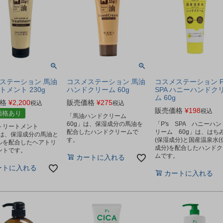
ステーション 馬油
コスメステーション 馬油
コスメステーション P
トメント 230g
ハンドクリーム 60g
SPA ハニーハンドク
ム 60g
格
¥
2,200
販売価格
¥
275
税込
税込
販売価格
¥
198
税込
価格あり
「馬油ハンドクリーム
60g」は、保湿成分の馬油を
「P's SPA ハニーハ
トリートメント
配合したハンドクリームで
リーム 60g」は、はち
」は、保湿成分の馬油と
す。
(保湿成分)と国産温泉水(
ルを配合したヘアトリ
成分)を配合したハンドク
ントです。
ムです。
カートに入れる
ートに入れる
カートに入れる