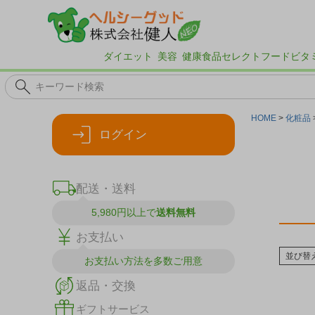
ダイエット
美容
健康食品
セレクトフード
ビタ
HOME
化粧品
ログイン
配送・送料
5,980円以上で
送料無料
お支払い
並び替
お支払い方法を
多数ご用意
返品・交換
ギフトサービス