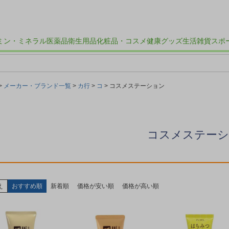
ミン・ミネラル
医薬品
衛生用品
化粧品・コスメ
健康グッズ
生活雑貨
スポ
メーカー・ブランド一覧
カ行
コ
コスメステーション
コスメステー
え
おすすめ順
新着順
価格が安い順
価格が高い順