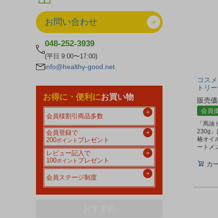
お問い合わせ
048-252-3939
(平日 9:00〜17:00)
info@healthy-good.net
コスメ
トリー
お得に・便利に
お買い物
販売価
会員
会員様割引商品多数
「馬油
230g
会員登録で
椿オイ
200
プレゼント
ポイント
ートメ
レビュー記入で
100
プレゼント
ポイント
カ
会員ステージ制度
おすすめ