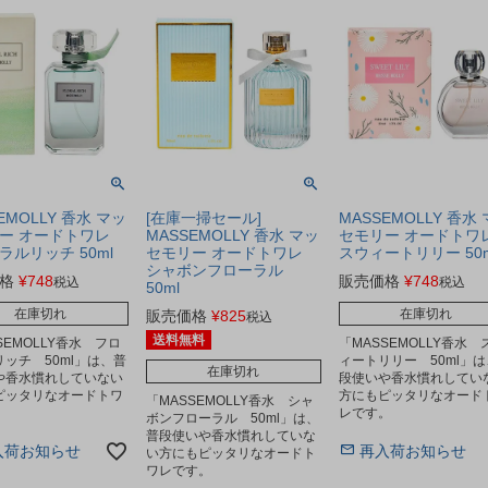
EMOLLY 香水 マッ
[在庫一掃セール]
MASSEMOLLY 香水
ー オードトワレ
MASSEMOLLY 香水 マッ
セモリー オードトワ
ラルリッチ 50ml
セモリー オードトワレ
スウィートリリー 50m
シャボンフローラル
格
¥
748
販売価格
¥
748
税込
税込
50ml
在庫切れ
在庫切れ
販売価格
¥
825
税込
送料無料
SEMOLLY香水 フロ
「MASSEMOLLY香水 
ッチ 50ml」は、普
ィートリリー 50ml」
在庫切れ
や香水慣れしていない
段使いや香水慣れしてい
ピッタリなオードトワ
方にもピッタリなオード
「MASSEMOLLY香水 シャ
。
レです。
ボンフローラル 50ml」は、
普段使いや香水慣れしていな
入荷お知らせ
再入荷お知らせ
い方にもピッタリなオードト
ワレです。