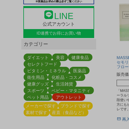
※医薬品お求めの際は必ずご覧ください
LINE
公式アカウント
ID連携で
お得にお買い物
カテゴリー
ダイエット
美容
健康食品
MASS
セモリ
セレクトフード
フロー
ビタミン・ミネラル
医薬品
販売価
衛生用品
化粧品・コスメ
健康グッズ
生活雑貨
スポーツ
ベビー・マタニティ
「MAS
ーラルリ
ペット用品
アウトレット
段使い
方にも
メーカーで探す
ブランドで探す
レです
素材で探す
産直（食品など）
再