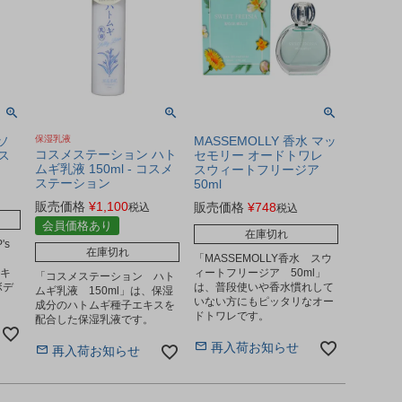
ィソ
保湿乳液
MASSEMOLLY 香水 マッ
コスメステーション ハト
メス
セモリー オードトワレ
ムギ乳液 150ml - コスメ
スウィートフリージア
ステーション
50ml
販売価格
¥
1,100
販売価格
¥
748
税込
税込
会員価格あり
在庫切れ
's
在庫切れ
「MASSEMOLLY香水 スウ
エキ
ィートフリージア 50ml」
「コスメステーション ハト
ボデ
は、普段使いや香水慣れして
ムギ乳液 150ml」は、保湿
いない方にもピッタリなオー
成分のハトムギ種子エキスを
ドトワレです。
配合した保湿乳液です。
再入荷お知らせ
再入荷お知らせ