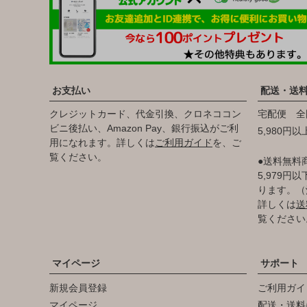
お支払い
配送・送
クレジットカード、代金引換、クロネココン
宅配便 全
ビニ後払い、Amazon Pay、銀行振込がご利
5,980円
用になれます。詳しくは
ご利用ガイド
を、ご
覧ください。
●送料無料
5,979
ります。（
詳しくは
送
覧ください
マイページ
サポート
新規会員登録
ご利用ガイ
マイページ
配送・送料