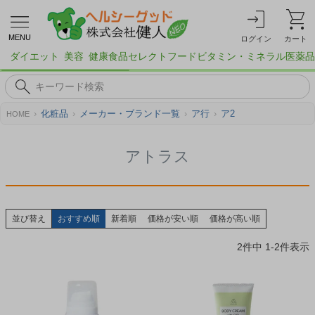
MENU
ログイン
カート
ダイエット
美容
健康食品
セレクトフード
ビタミン・ミネラル
医薬品
化粧品
メーカー・ブランド一覧
ア行
ア2
HOME
アトラス
並び替え
おすすめ順
新着順
価格が安い順
価格が高い順
2
件中
1
-
2
件表示