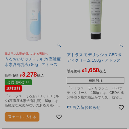
高純度な水素が潤いのある素肌へ
アトラス モデリッシュ CBDボ
うるおいリッチHミルク(高濃度
ディクリーム 150g - アトラス
水素含有乳液) 80g - アトラス
1,650
¥
販売価格
税込
3,278
¥
販売価格
税込
在庫切れ
会員価格あり
「アトラス モデリッシュ CBDボ
送料無料
ディクリーム 150g」は、CBDの成
「アトラス うるおいリッチHミル
分特徴を最大限活かすため、就寝前
ク(高濃度水素含有乳液) 80g」は、
に使用していただく夜用ボディクリ
高純度な水素が潤いのある素肌へと
ームです。
再入荷お知らせ
導きます。
カートに入れる