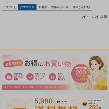
並び替え
おすすめ順
新着順
価格が安い順
価格が高い順
2
件中
1
-
2
件表示