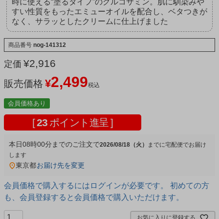
時に使える“塗るタイプ”のグルコサミン。肌に馴染みや
すい性質をもったエミューオイルを配合し、ベタつきが
なく、サラッとしたクリームに仕上げました
商品番号
nog-141312
¥
2,916
定価
2,499
¥
販売価格
税込
会員価格あり
[
23
ポイント進呈 ]
本日
08時00分
までのご注文で
2026/08/18（火）
宅配便
東京都
お届け先を変更
会員価格で購入するにはログインが必要です。 初めての方
も、会員登録すると会員価格で購入いただけます。
お気に入りに登録する