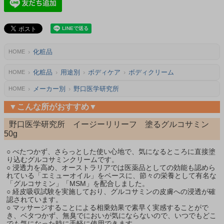
化粧品
HOME
化粧品
用途別
ボディケア
ボディクリーム
HOME
メーカー別
野口医学研究所
HOME
▼こんな所がおすすめ▼
野口医学研究所 イージーリリーフ 塗るグルコサミン
50g
○ べたつかず、さらっとした使い心地で、気になるところに直接塗
り込むグルコサミンクリームです。
○ 浸透力を高め、オーストラリアでは医薬品としての効能も認めら
れている「エミューオイル」をベースに、節々の栄養として有名な
「グルコサミン」「MSM」を配合しました。
○ 経皮吸収試験を実施しており、グルコサミンの皮膚への浸透が確
認されています。
○ マッサージすることによる相乗効果で素早く実感することがで
き、ベタつかず、無臭でにおいが気にならないので、いつでもどこ
でも気になった時に手軽に使用できます。