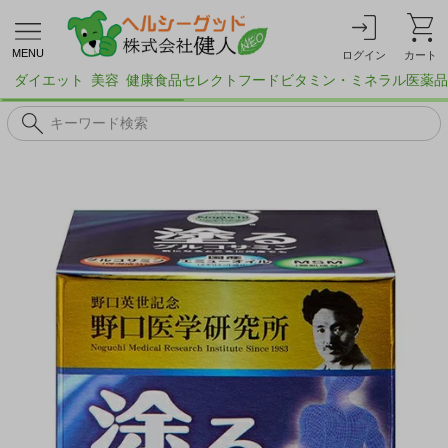
MENU
ログイン
カート
ダイエット
美容
健康食品
セレクトフード
ビタミン・ミネラル
医薬品