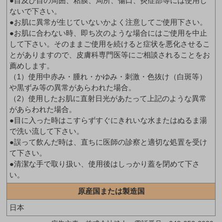
●目及び目の周囲、粘膜、局所、傷口、炎症部等には使用し
ないで下さい。
●お肌に異常が生じていないかよく注意してご使用下さい。
●お肌に合わない時、即ち次のような場合にはご使用を中止
して下さい。そのままご使用を続けると症状を悪化させるこ
とがありますので、皮膚科専門医等にご相談されることをお
薦めします。
（1）使用中赤み・腫れ・かゆみ・刺激・色抜け（白斑等）
や黒ずみ等の異常があらわれた場合。
（2）使用したお肌に直射日光があたって上記のような異常
があらわれた場合。
●目に入った時はこすらずすぐにきれいな水またはぬるま湯
で洗い流して下さい。
●誤って飲んだ時は、直ちに医師の診察と適切な処置を受け
て下さい。
●清潔な手で取り扱い、使用後はしっかり蓋を閉めて下さ
い。
原産国または製造国
日本