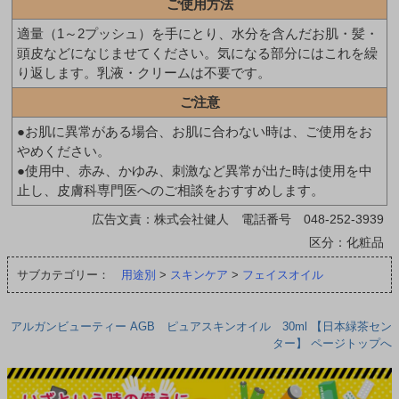
ご使用方法
適量（1～2プッシュ）を手にとり、水分を含んだお肌・髪・
頭皮などになじませてください。気になる部分にはこれを繰
り返します。乳液・クリームは不要です。
ご注意
●お肌に異常がある場合、お肌に合わない時は、ご使用をお
やめください。
●使用中、赤み、かゆみ、刺激など異常が出た時は使用を中
止し、皮膚科専門医へのご相談をおすすめします。
広告文責：株式会社健人 電話番号 048-252-3939
区分：化粧品
サブカテゴリー：
用途別
>
スキンケア
>
フェイスオイル
アルガンビューティー AGB ピュアスキンオイル 30ml 【日本緑茶セン
ター】 ページトップへ