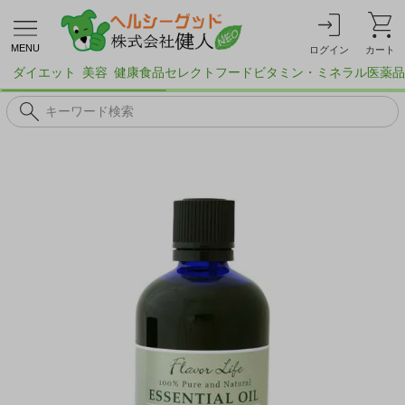
MENU
ログイン
カート
ダイエット
美容
健康食品
セレクトフード
ビタミン・ミネラル
医薬品