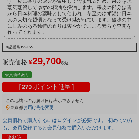
す。皮に香りの成分が集中して含まれるため、果皮を水
蒸気蒸留してゆずの精油を採油します。果皮の部分は昔
から日本料理の薬味として使われ、冬至のゆず湯は日本
人の大切な習慣となって受け継がれています。酸味の中
に甘みのある独特の香りは爽やかでこころ安らぐ空間を
作ってくれます。
商品番号
fvl-155
29,700
¥
販売価格
税込
会員価格あり
[
270
ポイント進呈 ]
この地域へのお届け日は表示できません
東京都
お届け先を変更
会員価格で購入するにはログインが必要です。 初めての方
も、会員登録すると会員価格で購入いただけます。
送料込