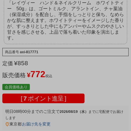
「レイヴィー ハンド＆ネイルクリーム ホワイトティ
ー 50g」は、ゴートミルク、アラントイン、チャ葉油
（保湿成分）を配合し、手指をしっとりと保ち、なめら
かな肌に整えます。ホワイトティーをイメージした香り
が、すっきりとした中にもアンバーやムスクのやさしい
甘さを感じさせる、上品で落ち着いた印象を演出しま
す。
商品番号
axi-817771
¥
858
定価
772
¥
販売価格
税込
会員価格あり
[
7
ポイント進呈 ]
明日
08時00分
までのご注文で
2026/08/19（水）
宅配便
東京都
お届け先を変更