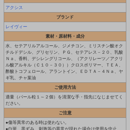
アクシス
ブランド
レイヴィー
素材・原材料・成分
水、セテアリルアルコール、ジメチコン、ミリスチン酸オク
チルドデシル、グリセリン、ＰＧ、セテアレス－２０、乳酸
Ｎａ、香料、デシレングリコール、（アクリレーツ／アクリ
ル酸アルキル（Ｃ１０－３０））クロスポリマー、ＴＥＡ、
酢酸トコフェロール、アラントイン、ＥＤＴＡ－４Ｎａ、ヤ
ギ乳、チャ葉油
ご使用方法
適量（パール粒１～２個）を清潔な手・指先になじませてく
ださい。
ご注意
●傷等異常のある時は使わない。
●白斑、黒ずみ、刺激等の異常が現れた場合は使用を中止