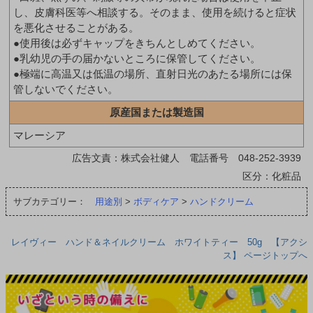
し、皮膚科医等へ相談する。そのまま、使用を続けると症状
を悪化させることがある。
●使用後は必ずキャップをきちんとしめてください。
●乳幼児の手の届かないところに保管してください。
●極端に高温又は低温の場所、直射日光のあたる場所には保
管しないでください。
原産国または製造国
マレーシア
広告文責：株式会社健人 電話番号 048-252-3939
区分：化粧品
サブカテゴリー：
用途別
>
ボディケア
>
ハンドクリーム
レイヴィー ハンド＆ネイルクリーム ホワイトティー 50g 【アクシ
ス】 ページトップへ