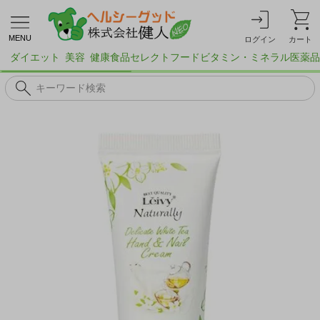
MENU
ログイン
カート
ダイエット
美容
健康食品
セレクトフード
ビタミン・ミネラル
医薬品