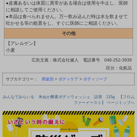
●皮膚あるいは体質に異常がある場合は使用を中止し、医師
に相談してご使用ください。
●本品は食べられません。万一飲み込んだ時は水を飲ませて
吐かせる等の処置をし、すぐに医師にご相談ください。
その他
【アレルゲン】
小麦
広告文責：株式会社健人 電話番号 048-252-3939
区分：化粧品
サブカテゴリー：
用途別
>
ボディケア
>
ボディソープ
みんなでみらいを 米ぬか酵素ボディウォッシュ 詰替 115g 【フロム
ファーイースト】 ページトップへ