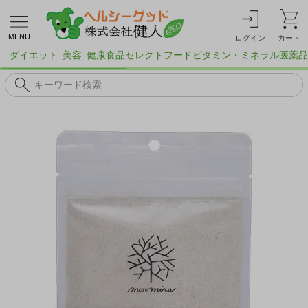
MENU
ログイン
カート
ダイエット
美容
健康食品
セレクトフード
ビタミン・ミネラル
医薬品