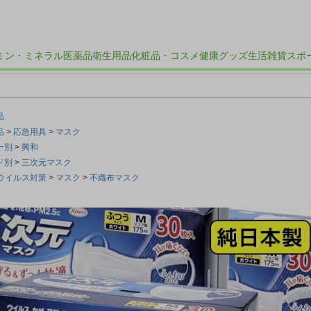
ミン・ミネラル
医薬品
衛生用品
化粧品・コスメ
健康グッズ
生活雑貨
スポ
品
品
応急用具
マスク
ー別
興和
ド別
三次元マスク
ウイルス対策
マスク
不織布マスク