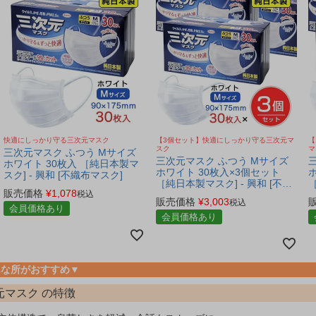
快適にしっかり守る三次元マスク
【3個セット】快適にしっかり守る三次元マ
【
スク
マ
三次元マスク ふつう Mサイズ
三次元マスク ふつう Mサイズ
ホワイト 30枚入 ［純日本製マ
ホワイト 30枚入×3個セット
スク] - 興和 [不織布マスク]
［純日本製マスク] - 興和 [不織
［
販売価格
¥
1,078
税込
布マスク]
販売価格
¥
3,003
税込
会員価格あり
会員価格あり
んな所がおすすめ▼
元マスク の特徴