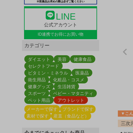
※医薬品お求めの際は必ずご覧ください
LINE
公式アカウント
ID連携で
お得にお買い物
カテゴリー
ダイエット
美容
健康食品
セレクトフード
ビタミン・ミネラル
医薬品
衛生用品
化粧品・コスメ
健康グッズ
生活雑貨
スポーツ
ベビー・マタニティ
ペット用品
アウトレット
メーカーで探す
ブランドで探す
▼こ
素材で探す
産直（食品など）
三次
今までにチェックした商品