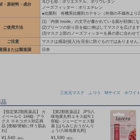
耳ひも部：ポリエステル、ポリウレタン
材・原材料・成分
ノーズフィッター：ポリエチレン
●抗菌剤 有機系抗菌剤カテキン（外側の不織布より
(1)「内側 inside」の文字が書かれている面が顔側に
ご使用方法
(2)プリーツの折り目を縦に伸ばしてマスクを広げま
(3)マスク上部のノーズフィッターを鼻の形に合わせ
ご注意
マスクは感染(侵入)を完全に防ぐものではありません
産国または製造国
日本
三次元マスク ふつう Mサイズ ホワイト 
商品
【指定第2類医薬品】 カ
【第2類医薬品】 JPS八
イベールＣ 144錠- アラ
味地黄丸料エキス錠N 1
クス ※ネコポス対応商
80錠- ジェーピーエス製
品 [便秘/便秘に伴う肌あ
薬 [はちみじおうがんり
れ]
ょう/八味地黄丸料]
¥
1,540
¥
1,590
（税込）
（税込）