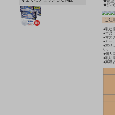
◆新型
◆顔の
ご注
●乳幼
●本品
●マス
●万一
●本品
い。
●個人
●乳幼
●高温