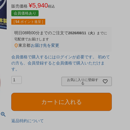
¥
5,940
販売価格
税込
会員価格あり
[
54
ポイント進呈 ]
明日
08時00分
までのご注文で
2026/08/11（火）
宅配便
東京都
お届け先を変更
会員価格で購入するにはログインが必要です。 初めて
の方も、会員登録すると会員価格で購入いただけま
す。
お気に入りに登録す
る
カートに入れる
返品特約について