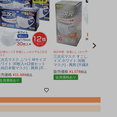
12個セット】快適にしっかり守る三次元
純日本製 快適にしっかり守る三次元マスク
快適
スク
三次元マスク すこし大きめ Lサ
三次
三次元マスク ふつう Mサイズ
イズ ホワイト 30枚 ［純日本製
ベビ
ホワイト 30枚入×12個セット
マスク] - 興和 [不織布マスク]
製マ
純日本製マスク] - 興和 [不織
日本
販売価格
¥
1,078
販
布マスク]
税込
販売価格
¥
11,484
税込
会員価格あり
会
会員価格あり