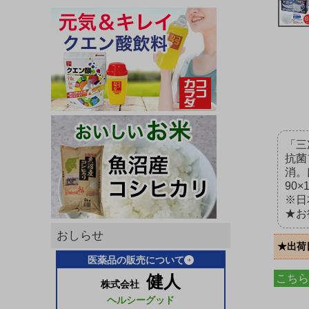
「三
抗菌
消。
90×
※日
★お
おしらせ
★出荷
医薬品の販売について
健人
こちら
株式会社
ヘルシーグッド