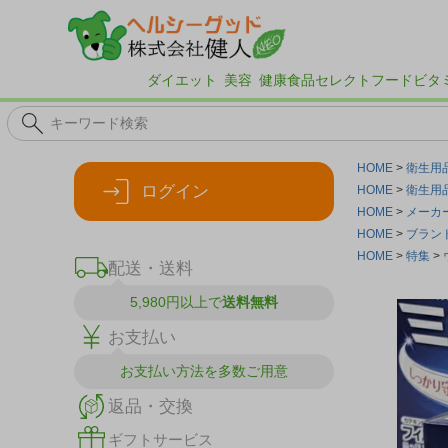
ダイエット
美容
健康食品
セレクトフード
ビタ
HOME
衛生用
ログイン
HOME
衛生用
HOME
メーカ
HOME
ブラン
HOME
特集
配送・送料
5,980円以上で
送料無料
お支払い
お支払い方法を
多数ご用意
返品・交換
ギフトサービス