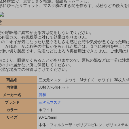
立体構造で、息苦しさを軽減。会話もスムーズに。
形にぴったりフィット。マスク横のすき間を作らず、花粉などの侵入を
意
児や呼吸器に異常がある方は使用しないでください。
は有毒ガス、有害粉塵に対して効果はありません。
クのニオイが気になったり息ぐるしさを感じた時や気分が悪くなった時
、 かゆみ、かぶれ等の症状があらわれた場合は、直ちに使用を中止し
は使い切り製品です。洗濯などによろう再使用はできません。ご使用は1
差により、眼鏡がくもることがありますので、運転の際などは十分に注
児の手の届かない所に保管してください。
多湿な場所での保管はさけてください。
商品名
三次元マスク ふつう Mサイズ ホワイト 30枚入×
内容量
30枚入×6個セット
メーカー名
興和
ブランド
三次元マスク
カラー
ホワイト
サイズ
90×175mm
本体・フィルター部：ポリプロピレン、ポリエステル