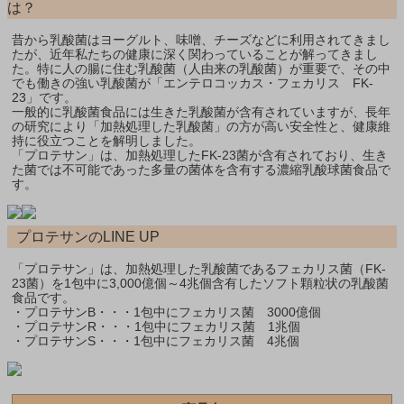
は？
昔から乳酸菌はヨーグルト、味噌、チーズなどに利用されてきまし
たが、近年私たちの健康に深く関わっていることが解ってきまし
た。特に人の腸に住む乳酸菌（人由来の乳酸菌）が重要で、その中
でも働きの強い乳酸菌が「エンテロコッカス・フェカリス FK-
23」です。
一般的に乳酸菌食品には生きた乳酸菌が含有されていますが、長年
の研究により「加熱処理した乳酸菌」の方が高い安全性と、健康維
持に役立つことを解明しました。
「プロテサン」は、加熱処理したFK-23菌が含有されており、生き
た菌では不可能であった多量の菌体を含有する濃縮乳酸球菌食品で
す。
プロテサンのLINE UP
「プロテサン」は、加熱処理した乳酸菌であるフェカリス菌（FK-
23菌）を1包中に3,000億個～4兆個含有したソフト顆粒状の乳酸菌
食品です。
・プロテサンB・・・1包中にフェカリス菌 3000億個
・プロテサンR・・・1包中にフェカリス菌 1兆個
・プロテサンS・・・1包中にフェカリス菌 4兆個