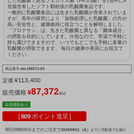
した乳酸菌であるフェカリス菌（FK-23菌）を1包中に4
兆個含有したソフト顆粒状の乳酸菌食品です。
一般的に乳酸菌食品には生きた乳酸菌が含有されていま
すが、長年の研究により「加熱処理した乳酸菌」の方が
高い安全性と、健康維持に役立つことを解明しました。
「プロテサン」は、生きた乳酸菌と異なる「菌体成分」
の摂取を目的にしています。分包なので、常温で手軽に
持ち運びできますので、いつでもどこでも手軽に多量の
乳酸菌が摂取できます。 毎日の健康や美容にお役立て
ください。
商品番号
nin-190573-03
¥
113,400
定価
87,372
¥
販売価格
税込
会員価格あり
[
809
ポイント進呈 ]
明日
08時00分
までのご注文で
2026/08/11（火）
宅配便