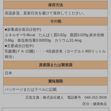
保存方法
高温多湿、直射日光を避けて保存してください。
その他
■栄養成分表示(1包中)
エネルギー5.4kcal たんぱく質0.62g 脂質0.029g 炭水化物
0.66g 食塩相当量0.00093g カリウム31.4mg
■主要成分(1包中)
乳酸菌(ＦＫ-23菌)・・・4兆個含有（ヨーグルト400リットル
相当）
原産国または製造国
日本
賞味期限
パッケージまたはラベルに記載
広告文責：株式会社健人 電話番号 048-252-3939
区分：健康食品