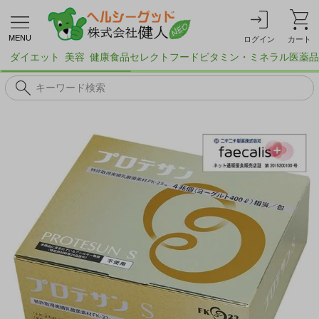
MENU
ログイン
カート
ダイエット
美容
健康食品
セレクトフード
ビタミン・ミネラル
医薬品