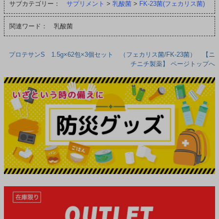
サブカテゴリー：
サプリメント
>
乳酸菌
>
FK-23菌(フェカリス菌)
関連ワード： 乳酸菌
プロテサンS 1.5g×62包×3個セット （フェカリス菌/FK-23菌） 【ニ
チニチ製薬】 ページトップへ