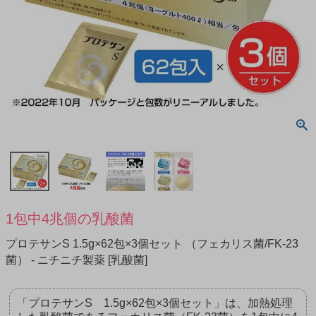
1包中4兆個の乳酸菌
プロテサンS 1.5g×62包×3個セット （フェカリス菌/FK-23
菌） - ニチニチ製薬 [乳酸菌]
「プロテサンS 1.5g×62包×3個セット」は、加熱処理