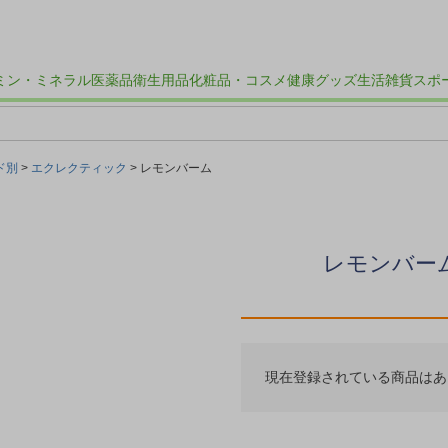
ミン・ミネラル
医薬品
衛生用品
化粧品・コスメ
健康グッズ
生活雑貨
スポ
ド別
エクレクティック
レモンバーム
レモンバー
現在登録されている商品はあ