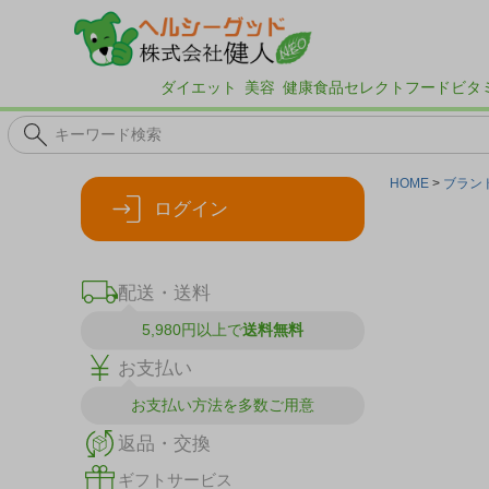
ダイエット
美容
健康食品
セレクトフード
ビタ
HOME
ブラン
ログイン
配送・送料
5,980円以上で
送料無料
お支払い
お支払い方法を
多数ご用意
返品・交換
ギフトサービス