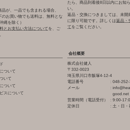
たら、商品到着後8日以内にお知
い。
商品が、一品でも含まれる場合、
返品・交換につきましては、未開
円以下のお買い物でも送料は、無料とな
に限り可能です。詳しくは
返品・
沖縄を除く）
て
をご覧ください。
料とお支払い方法について
を、ご
。
会社概要
株式会社健人
ド
332-0023
について
埼玉県川口市飯塚4-12-4
ついて
電話番号
048-252-
について
メール
info@hea
ビスについて
good.net
営業時間（電話受付）
9:00-17:
定休日
土・日・