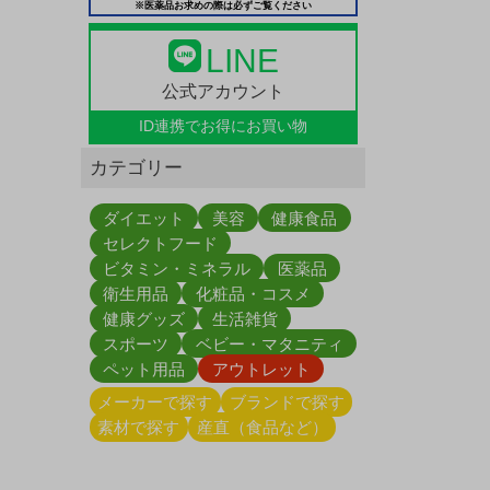
※医薬品お求めの際は必ずご覧ください
LINE
公式アカウント
ID連携で
お得にお買い物
カテゴリー
ダイエット
美容
健康食品
セレクトフード
ビタミン・ミネラル
医薬品
衛生用品
化粧品・コスメ
健康グッズ
生活雑貨
スポーツ
ベビー・マタニティ
ペット用品
アウトレット
メーカーで探す
ブランドで探す
素材で探す
産直（食品など）