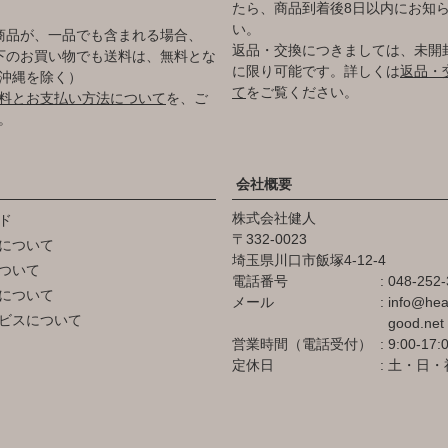
たら、商品到着後8日以内にお知
い。
商品が、一品でも含まれる場合、
返品・交換につきましては、未開
円以下のお買い物でも送料は、無料とな
に限り可能です。詳しくは
返品・
沖縄を除く）
て
をご覧ください。
料とお支払い方法について
を、ご
。
会社概要
株式会社健人
ド
332-0023
について
埼玉県川口市飯塚4-12-4
ついて
電話番号
048-252-
について
メール
info@hea
ビスについて
good.net
営業時間（電話受付）
9:00-17:
定休日
土・日・