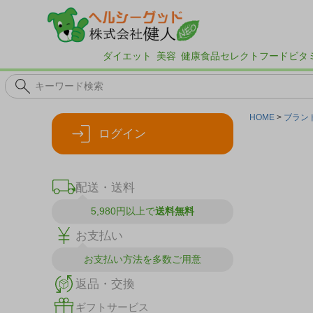
ダイエット
美容
健康食品
セレクトフード
ビタ
HOME
ブラン
ログイン
配送・送料
5,980円以上で
送料無料
お支払い
お支払い方法を
多数ご用意
返品・交換
ギフトサービス