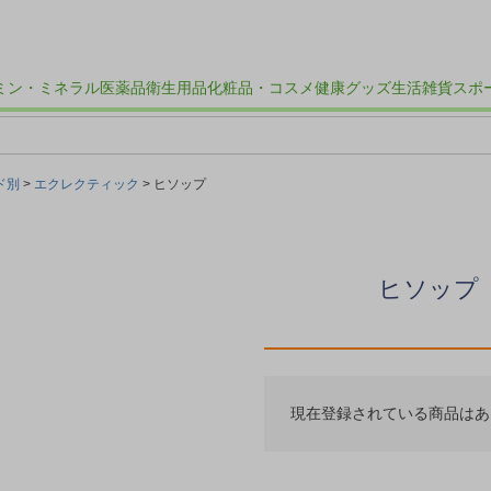
ミン・ミネラル
医薬品
衛生用品
化粧品・コスメ
健康グッズ
生活雑貨
スポ
ド別
エクレクティック
ヒソップ
ヒソップ
現在登録されている商品はあ