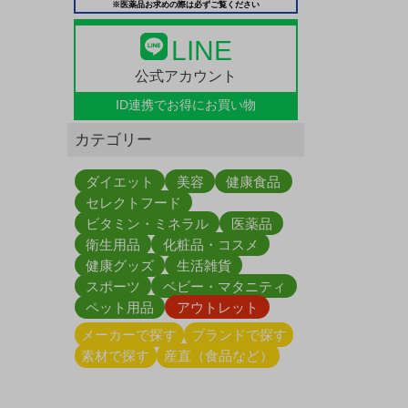
※医薬品お求めの際は必ずご覧ください
LINE
公式アカウント
ID連携で
お得にお買い物
カテゴリー
ダイエット
美容
健康食品
セレクトフード
ビタミン・ミネラル
医薬品
衛生用品
化粧品・コスメ
健康グッズ
生活雑貨
スポーツ
ベビー・マタニティ
ペット用品
アウトレット
メーカーで探す
ブランドで探す
素材で探す
産直（食品など）