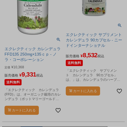
エクレクティック サプリメント
カレンデュラ 90カプセル - ニー
ドインターナショナル
エクレクティック カレンデュラ
8,532
FFD135 250mg×135ｃｐ - ノ
¥
販売価格
税込
ラ・コーポレーション
送料無料
¥
10,368
定価
「エクレクティック サプリメン
9,331
¥
ト カレンデュラ 90カプセル」
販売価格
税込
は、」は、カレンデュラのハーブ加
送料無料
工食品です。
「エクレクティック カレンデュラ
カートに入れる
(FFD)」は、オーガニック栽培のカレ
ンデュラ（ポットマリーゴールド、
キンセンカ）の花の部分を使用した
カプセルタイプのハーブ加工製品で
カートに入れる
す。