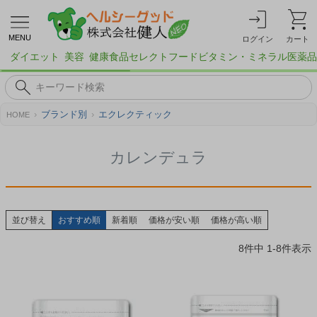
MENU
ログイン
カート
ダイエット
美容
健康食品
セレクトフード
ビタミン・ミネラル
医薬品
ブランド別
エクレクティック
HOME
カレンデュラ
並び替え
おすすめ順
新着順
価格が安い順
価格が高い順
8
件中
1
-
8
件表示