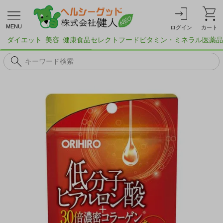
MENU
ログイン
カート
ダイエット
美容
健康食品
セレクトフード
ビタミン・ミネラル
医薬品