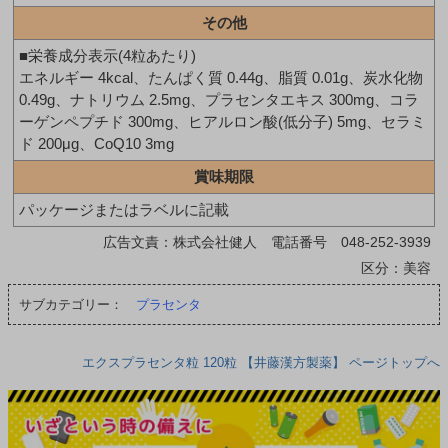
その他
■栄養成分表示(4粒あたり)
エネルギー 4kcal、たんぱく質 0.44g、脂質 0.01g、炭水化物
0.49g、ナトリウム 2.5mg、プラセンタエキス 300mg、コラ
ーゲンペプチド 300mg、ヒアルロン酸(低分子) 5mg、セラミ
ド 200μg、CoQ10 3mg
賞味期限
パッケージまたはラベルに記載
広告文責：株式会社健人 電話番号 048-252-3939
区分：美容
サブカテゴリー：
プラセンタ
エクスプラセンタ粒 120粒 【井藤漢方製薬】 ページトップへ