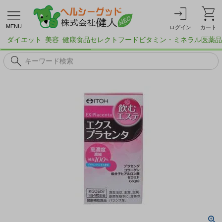
MENU
ログイン
カート
ダイエット
美容
健康食品
セレクトフード
ビタミン・ミネラル
医薬品