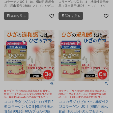
コラーゲン UC-II」は、機能性表示食
コラーゲン UC-II」は、機能性表示食
品（届出番号 J506）として、ひざ関
品（届出番号 J506）として、ひざ関
節の違和感の軽減し、柔軟性や可動
節の違和感の軽減し、柔軟性や可動
性をサポートするサプリメントで
性をサポートするサプリメントで
詳細を見る
詳細を見る
す。
す。
膝サプリ 「ひざ関節の違和感を軽減する」
膝サプリ 「ひざ関節の違和感を軽減する」
根拠データがあるから安心の機能性表示食
根拠データがあるから安心の機能性表示食
品。UC-IIを40mg配合の非変性II型コラーゲ
品。UC-IIを40mg配合の非変性II型コラーゲ
ン。歩く、しゃがむ、階段の昇り降りサポー
ン。歩く、しゃがむ、階段の昇り降りサポー
ココカラダ ひざのやつ 非変性2
ココカラダ ひざのやつ 非変性2
ト
ト
型コラーゲン UC-II [機能性表示
型コラーゲン UC-II [機能性表示
食品] 90日分 60カプセル×3個セ
食品] 180日分 60カプセル×6個