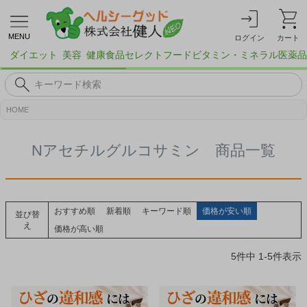
MENU
ログイン
カート
ダイエット
美容
健康食品
セレクトフード
ビタミン・ミネラル
医薬品
HOME
Nアセチルグルコサミン 商品一覧
おすすめ順
新着順
キーワード順
価格が安い順
並び替
え
価格が高い順
5
件中
1
-
5
件表示