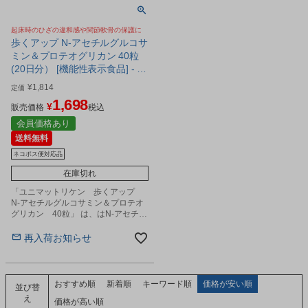
起床時のひざの違和感や関節軟骨の保護に
歩くアップ N-アセチルグルコサ
ミン＆プロテオグリカン 40粒
(20日分） [機能性表示食品] - ユ
ニマットリケン [ひざ関節の悩
¥
1,814
定価
み/関節軟骨の保護] ※ネコポス
1,698
¥
対応商品
販売価格
税込
会員価格あり
送料無料
ネコポス便対応品
在庫切れ
「ユニマットリケン 歩くアップ
N-アセチルグルコサミン＆プロテオ
グリカン 40粒」 は、はN-アセチル
グルコサミン、サケ鼻軟骨由来プロ
テオグリカンを配合し、ひざのお悩
再入荷お知らせ
みをサポートする機能性表示食品で
す（届出番号：I219）。
おすすめ順
新着順
キーワード順
価格が安い順
並び替
え
価格が高い順