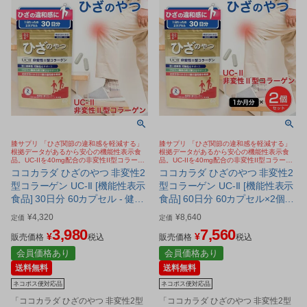
膝サプリ 「ひざ関節の違和感を軽減する」
膝サプリ 「ひざ関節の違和感を軽減する」
根拠データがあるから安心の機能性表示食
根拠データがあるから安心の機能性表示食
品。UC-IIを40mg配合の非変性II型コラーゲ
品。UC-IIを40mg配合の非変性II型コラーゲ
ン。歩く、しゃがむ、階段の昇り降りサポー
ン。歩く、しゃがむ、階段の昇り降りサポー
ココカラダ ひざのやつ 非変性2
ココカラダ ひざのやつ 非変性2
ト
ト
型コラーゲン UC-II [機能性表示
型コラーゲン UC-II [機能性表示
食品] 30日分 60カプセル - 健人
食品] 60日分 60カプセル×2個セ
[ひざ関節/サプリ] ※ネコポス対
ット - 健人 [ひざ関節/サプリ] ※
¥
4,320
¥
8,640
定価
定価
応商品
ネコポス対応商品
3,980
7,560
¥
¥
販売価格
税込
販売価格
税込
会員価格あり
会員価格あり
送料無料
送料無料
ネコポス便対応品
ネコポス便対応品
「ココカラダ ひざのやつ 非変性2型
「ココカラダ ひざのやつ 非変性2型