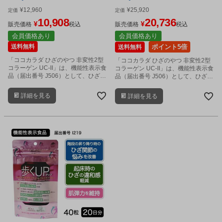
ット - 健人 [ひざ関節/サプリ]
セット - 健人 [ひざ関節/サプリ]
¥
12,960
¥
25,920
定価
定価
10,908
20,736
¥
¥
販売価格
税込
販売価格
税込
会員価格あり
会員価格あり
送料無料
ポイント5倍
送料無料
「ココカラダ ひざのやつ 非変性2型
「ココカラダ ひざのやつ 非変性2型
コラーゲン UC-II」は、機能性表示食
コラーゲン UC-II」は、機能性表示食
品（届出番号 J506）として、ひざ関
品（届出番号 J506）として、ひざ関
節の違和感の軽減し、柔軟性や可動
節の違和感の軽減し、柔軟性や可動
性をサポートするサプリメントで
性をサポートするサプリメントで
詳細を見る
詳細を見る
す。
す。