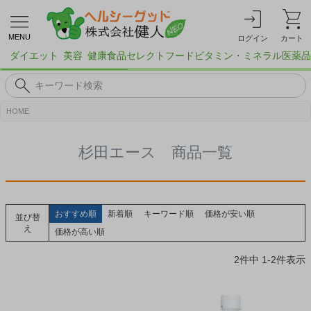
MENU
ログイン
カート
ダイエット
美容
健康食品
セレクトフード
ビタミン・ミネラル
医薬品
HOME
杉田エース 商品一覧
おすすめ順
新着順
キーワード順
価格が安い順
並び替
え
価格が高い順
2
件中
1
-
2
件表示