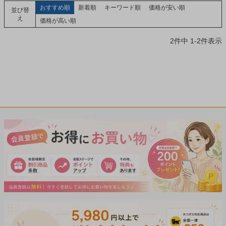
おすすめ順
新着順
キーワード順
価格が安い順
並び替
え
価格が高い順
2
件中
1
-
2
件表示