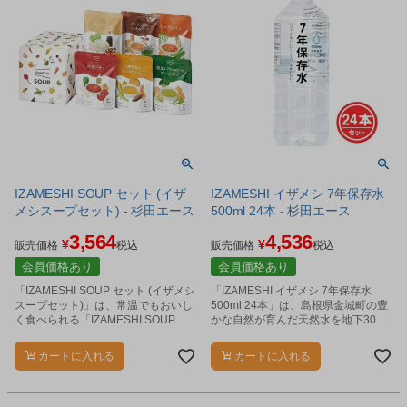
IZAMESHI SOUP セット (イザ
IZAMESHI イザメシ 7年保存水
メシスープセット) - 杉田エース
500ml 24本 - 杉田エース
3,564
4,536
¥
¥
販売価格
税込
販売価格
税込
会員価格あり
会員価格あり
「IZAMESHI SOUP セット (イザメシ
「IZAMESHI イザメシ 7年保存水
スープセット)」は、常温でもおいし
500ml 24本」は、島根県金城町の豊
く食べられる「IZAMESHI SOUP」
かな自然が育んだ天然水を地下300m
をセットにしました。
からくみ上げて、そのままボトリン
グした非加熱の天然弱アルカリイオ
カートに入れる
カートに入れる
ン水です。