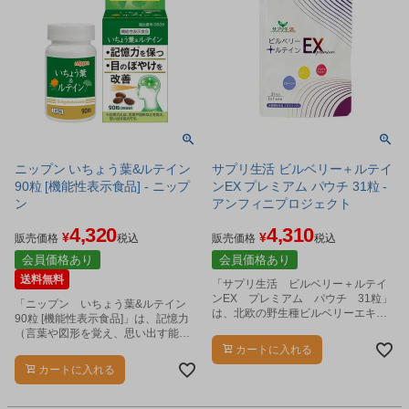
ニップン いちょう葉&ルテイン
サプリ生活 ビルベリー＋ルテイ
90粒 [機能性表示食品] - ニップ
ンEX プレミアム パウチ 31粒 -
ン
アンフィニプロジェクト
4,320
4,310
¥
¥
販売価格
税込
販売価格
税込
会員価格あり
会員価格あり
送料無料
「サプリ生活 ビルベリー＋ルテイ
ンEX プレミアム パウチ 31粒」
「ニップン いちょう葉&ルテイン
は、北欧の野生種ビルベリーエキス
90粒 [機能性表示食品]」は、記憶力
を使用。
（言葉や図形を覚え、思い出す能
力）を維持する機能が期待できイチ
カートに入れる
ョウ葉エキス、光の刺激から目を保
カートに入れる
護し、目のぼやけを改善する機能が
期待できるルテインを配合した機能
性表示食品です。