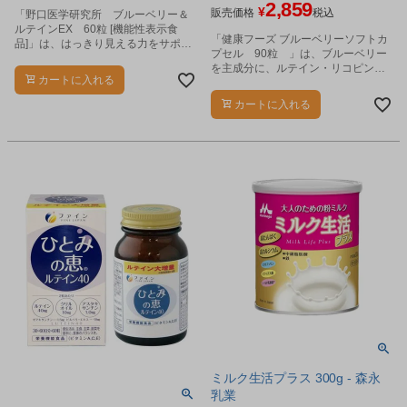
2,859
¥
販売価格
税込
「野口医学研究所 ブルーベリー＆
ルテインEX 60粒 [機能性表示食
「健康フーズ ブルーベリーソフトカ
品]」は、はっきり見える力をサポー
プセル 90粒 」は、ブルーベリー
トする機能性表示食品です。
を主成分に、ルテイン・リコピン・
カートに入れる
カシスポリフェノール・DHA・EPA
などを配合した保健機能食品です。
カートに入れる
ミルク生活プラス 300g - 森永
乳業