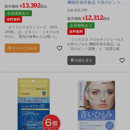
機能性表示食品 ※目のピント調
13,392
¥
販売価格
税込
節 睡眠の質 Wサポート サプリ
¥
16,200
定価
会員価格あり
[睡眠サプリ/目サプリ]
12,312
¥
販売価格
税込
送料無料
会員価格あり
「ダクラスラボラトリーズ UPX
送料無料
240粒」は、ビタミン・ミネラルを
中心に、普段の食事からは補いにく
「ココカラダ クロセチンフォーカス
い栄養成分もプラスした、健康のた
α 60カプセル 機能性表示食品」は、
めのサプリメントです。
カートに入れる
「目のピント調整」と「良質な眠
り」を、Wサポートするクロセチン
を配合したサプリメントです。
詳細を見る