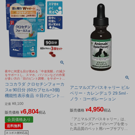
夜中に何度も目が覚める「中途覚醒」の減少
をサポートし、スマホ、パソコンなどの作業
が多い方の「目のピント調整」をサポートす
るサプリメント
ココカラダ クロセチンフォーカ
アニマルズアパスキャリー ビル
スα 90日分 (60カプセル×3個)
ベリー・カレンデュラ 29.5ml -
機能性表示食品 ※目のピント調
ノラ・コーポレーション
節 睡眠の質 Wサポート サプリ
¥
8,100
定価
[睡眠サプリ/目サプリ] ※ネコポ
4,950
6,804
¥
販売価格
税込
¥
ス対応商品
販売価格
税込
「アニマルズアパスキャリー」は、
会員価格あり
ヒューマングレードのハーブを使っ
送料無料
た高品質のペット用ハーブサプリメ
ネコポス便対応品
ントです。