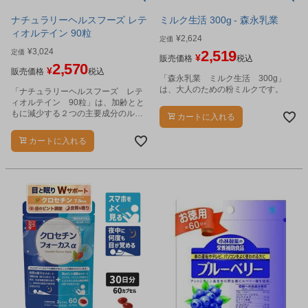
ナチュラリーヘルスフーズ レテ
ミルク生活 300g - 森永乳業
ィオルテイン 90粒
¥
2,624
定価
¥
3,024
2,519
定価
¥
販売価格
税込
2,570
¥
販売価格
税込
「森永乳業 ミルク生活 300g」
は、大人のための粉ミルクです。
「ナチュラリーヘルスフーズ レテ
ィオルテイン 90粒」は、加齢とと
もに減少する２つの主要成分のルテ
カートに入れる
インとゼアキサンチンを効率的に補
給するために作られた栄養補助食品
カートに入れる
です。