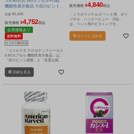
ト用ビタミン]
スα 60日分 (60カプセル×2個)
4,840
¥
機能性表示食品 ※目のピント調
販売価格
税込
節 睡眠の質 Wサポート サプリ
¥
5,400
「ノラオリジナルズ ペット用 オリ
定価
[睡眠サプリ/目サプリ] ※ネコポ
ジナル ハッピービュー 20g」
4,752
¥
ス対応商品
販売価格
税込
は、ペット用のビタミンです。
会員価格あり
カートに入れる
送料無料
ネコポス便対応品
「ココカラダ クロセチンフォーカス
α 60カプセル 機能性表示食品」は、
「目のピント調整」と「良質な眠
り」を、Wサポートするクロセチン
を配合したサプリメントです。
詳細を見る