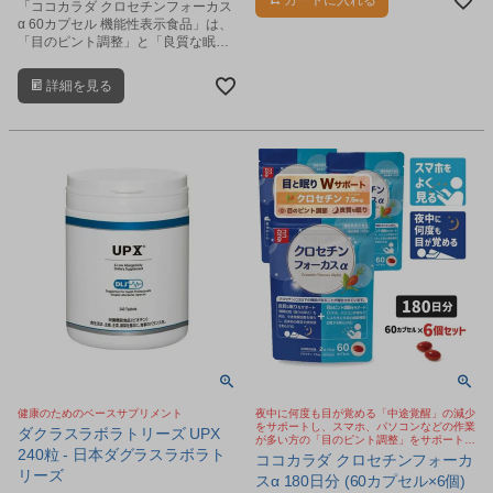
カートに入れる
「ココカラダ クロセチンフォーカス
α 60カプセル 機能性表示食品」は、
「目のピント調整」と「良質な眠
り」を、Wサポートするクロセチン
を配合したサプリメントです。
詳細を見る
健康のためのベースサプリメント
夜中に何度も目が覚める「中途覚醒」の減少
をサポートし、スマホ、パソコンなどの作業
ダクラスラボラトリーズ UPX
が多い方の「目のピント調整」をサポートす
240粒 - 日本ダグラスラボラト
るサプリメント
ココカラダ クロセチンフォーカ
リーズ
スα 180日分 (60カプセル×6個)