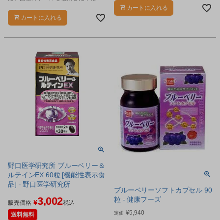
を配合した現代人のためのサプリメ
青汁です。
カートに入れる
ントです。
カートに入れる
野口医学研究所 ブルーベリー＆
ルテインEX 60粒 [機能性表示食
品] - 野口医学研究所
ブルーベリーソフトカプセル 90
3,002
粒 - 健康フーズ
¥
販売価格
税込
¥
5,940
定価
送料無料