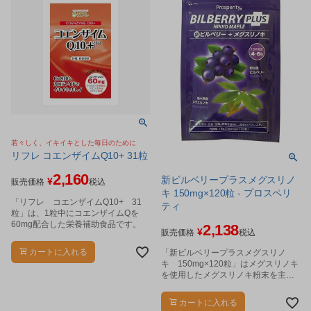
若々しく、イキイキとした毎日のために
リフレ コエンザイムQ10+ 31粒
2,160
新ビルベリープラスメグスリノ
¥
販売価格
税込
キ 150mg×120粒 - プロスペリ
「リフレ コエンザイムQ10+ 31
ティ
粒」は、1粒中にコエンザイムQを
60mg配合した栄養補助食品です。
2,138
¥
販売価格
税込
カートに入れる
「新ビルベリープラスメグスリノ
キ 150mg×120粒」はメグスリノキ
を使用したメグスリノキ粉末を主成
分に、北欧などヨーロッパ一帯に広
く自生する野生種ビルベリーから抽
カートに入れる
出したビルベリーエキス、ルテイン