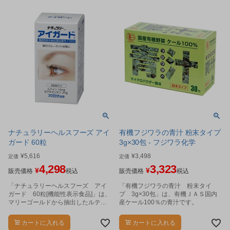
ナチュラリーヘルスフーズ アイ
有機フジワラの青汁 粉末タイプ
ガード 60粒
3g×30包 - フジワラ化学
¥
5,616
¥
3,498
定価
定価
4,298
3,323
¥
¥
販売価格
税込
販売価格
税込
「ナチュラリーヘルスフーズ アイ
「有機フジワラの青汁 粉末タイ
ガード 60粒[機能性表示食品]」は、
プ 3g×30包」は、有機ＪＡＳ国内
マリーゴールドから抽出したルテイ
産ケール100％の青汁です。
ン10mg、ゼアキサンチン2mgにカシ
スを配合した機能性表示食品です。
カートに入れる
カートに入れる