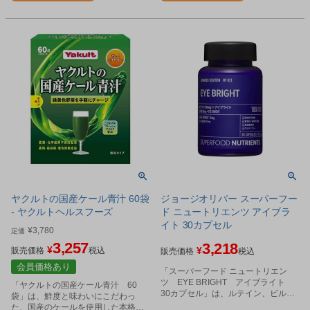
ヤクルトの国産ケール青汁 60袋
ジョージオリバー スーパーフー
- ヤクルトヘルスフーズ
ド ニュートリエンツ アイブラ
イト 30カプセル
¥
3,780
定価
3,257
3,218
¥
¥
販売価格
税込
販売価格
税込
会員価格あり
「スーパーフード ニュートリエン
ツ EYE BRIGHT アイブライト
「ヤクルトの国産ケール青汁 60
30カプセル」は、ルテイン、ビルベ
袋」は、鮮度と味わいにこだわっ
リー、カシス、アイブライト(ハーブ)
た、国産のケールを使用した本格派