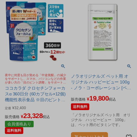
夜中に何度も目が覚める「中途覚醒」の減少
ノラオリジナルズ ペット用 オ
をサポートし、スマホ、パソコンなどの作業
リジナル ハッピービュー 100g
が多い方の「目のピント調整」をサポートす
るサプリメント
- ノラ・コーポレーション [ペッ
ココカラダ クロセチンフォーカ
ト用ビタミン]
スα 360日分 (60カプセル×12個)
19,800
¥
機能性表示食品 ※目のピント調
販売価格
税込
節 睡眠の質 Wサポート サプリ
送料無料
¥
32,400
定価
[睡眠サプリ/目サプリ]
23,328
「ノラオリジナルズ ペット用 オリ
¥
販売価格
税込
ジナル ハッピービュー 100g」
会員価格あり
は、ペット用のビタミンです。
送料無料