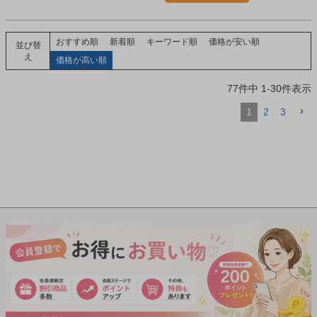
を含む大分県産有機ケール粉末を配
合しました。
おすすめ順
新着順
キーワード順
価格が安い順
並び替
え
価格が高い順
77
件中
1
-
30
件表示
1
2
3