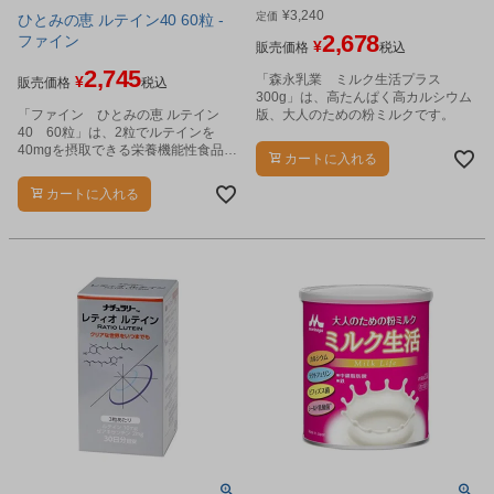
¥
3,240
定価
ひとみの恵 ルテイン40 60粒 -
2,678
ファイン
¥
販売価格
税込
2,745
「森永乳業 ミルク生活プラス
¥
販売価格
税込
300g」は、高たんぱく高カルシウム
「ファイン ひとみの恵 ルテイン
版、大人のための粉ミルクです。
40 60粒」は、2粒でルテインを
40mgを摂取できる栄養機能性食品
カートに入れる
(ビタミンA、C、E)です。
カートに入れる