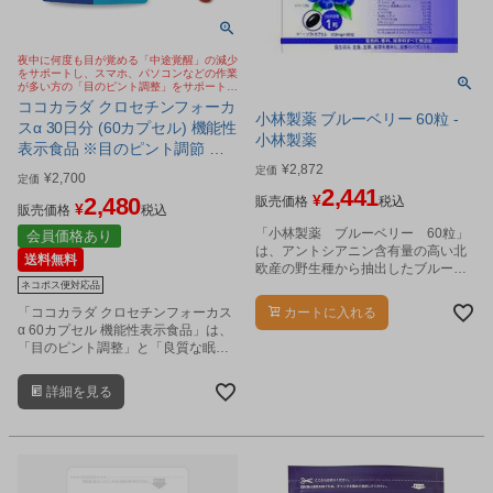
夜中に何度も目が覚める「中途覚醒」の減少
をサポートし、スマホ、パソコンなどの作業
が多い方の「目のピント調整」をサポートす
るサプリメント
ココカラダ クロセチンフォーカ
小林製薬 ブルーベリー 60粒 -
スα 30日分 (60カプセル) 機能性
小林製薬
表示食品 ※目のピント調節 睡
眠の質 Wサポート サプリ [睡眠
¥
2,872
定価
¥
2,700
定価
サプリ/目サプリ] ※ネコポス対
2,441
¥
2,480
販売価格
税込
¥
応商品
販売価格
税込
「小林製薬 ブルーベリー 60粒」
会員価格あり
は、アントシアニン含有量の高い北
送料無料
欧産の野生種から抽出したブルーベ
リーエキスを主成分に、ルテインや
ネコポス便対応品
カシスエキス、β-カロチンを配合。
「ココカラダ クロセチンフォーカス
カートに入れる
α 60カプセル 機能性表示食品」は、
「目のピント調整」と「良質な眠
り」を、Wサポートするクロセチン
を配合したサプリメントです。
詳細を見る