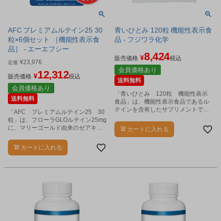
AFC プレミアムルテイン25 30
青いひとみ 120粒 機能性表示食
粒×6個セット ［機能性表示食
品 - フジワラ化学
品］ - エーエフシー
8,424
¥
販売価格
税込
¥
23,976
定価
会員価格あり
12,312
¥
販売価格
税込
送料無料
会員価格あり
「青いひとみ 120粒 機能性表示
送料無料
食品」は、機能性表示食品であるル
テインを含有したサプリメントで
「AFC プレミアムルテイン25 30
す。
粒」は、フローラGLOルテイン25mg
に、マリーゴールド由来のゼアキサ
カートに入れる
ンチンとDHA、EPAを配合した機能
性表示食品です。
カートに入れる