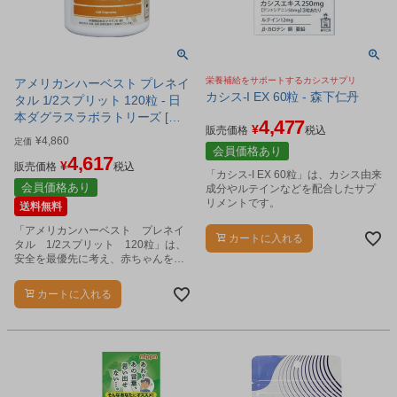
栄養補給をサポートするカシスサプリ
アメリカンハーベスト プレネイ
カシス-I EX 60粒 - 森下仁丹
タル 1/2スプリット 120粒 - 日
本ダグラスラボラトリーズ [妊
4,477
¥
販売価格
税込
娠中/妊婦]
¥
4,860
定価
会員価格あり
4,617
¥
販売価格
税込
「カシス-I EX 60粒」は、カシス由来
会員価格あり
成分やルテインなどを配合したサプ
リメントです。
送料無料
「アメリカンハーベスト プレネイ
カートに入れる
タル 1/2スプリット 120粒」は、
安全を最優先に考え、赤ちゃんを迎
える準備期から、必要な栄養素を理
想的なバランスで摂ることができる
カートに入れる
専用サプリメントです。