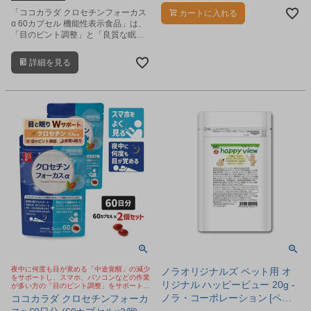
「ココカラダ クロセチンフォーカス
カートに入れる
α 60カプセル 機能性表示食品」は、
「目のピント調整」と「良質な眠
り」を、Wサポートするクロセチン
を配合したサプリメントです。
詳細を見る
夜中に何度も目が覚める「中途覚醒」の減少
ノラオリジナルズ ペット用 オ
をサポートし、スマホ、パソコンなどの作業
リジナル ハッピービュー 20g -
が多い方の「目のピント調整」をサポートす
るサプリメント
ノラ・コーポレーション [ペッ
ココカラダ クロセチンフォーカ