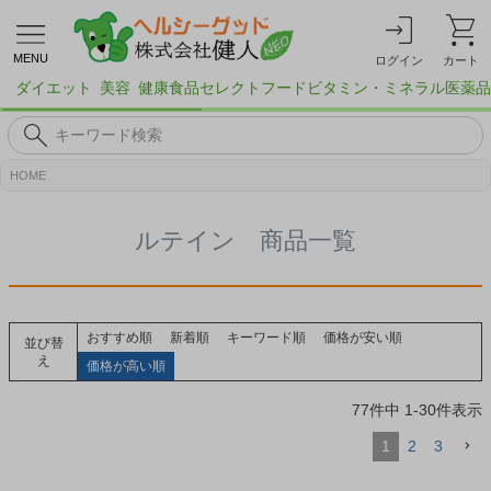
MENU
ログイン
カート
ダイエット
美容
健康食品
セレクトフード
ビタミン・ミネラル
医薬品
HOME
ルテイン 商品一覧
おすすめ順
新着順
キーワード順
価格が安い順
並び替
え
価格が高い順
77
件中
1
-
30
件表示
1
2
3