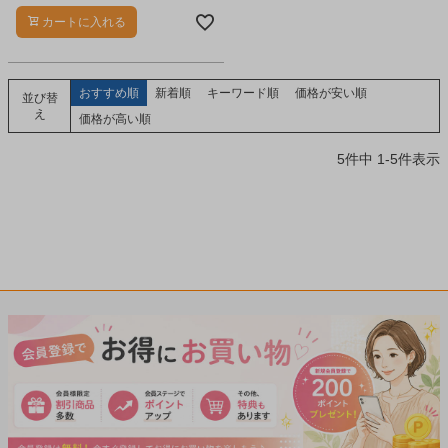
カートに入れる
おすすめ順
新着順
キーワード順
価格が安い順
並び替
え
価格が高い順
5
件中
1
-
5
件表示