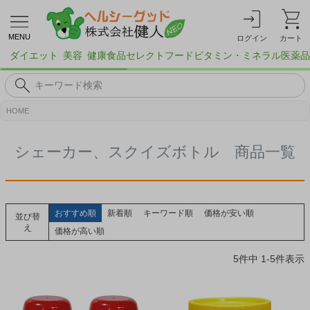
MENU
ログイン
カート
ダイエット
美容
健康食品
セレクトフード
ビタミン・ミネラル
医薬品
HOME
シェーカー、スクイズボトル 商品一覧
おすすめ順
新着順
キーワード順
価格が安い順
並び替
え
価格が高い順
5
件中
1
-
5
件表示