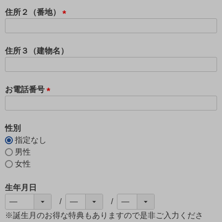
須
住所２（番地）
)
(
必
須
住所３（建物名）
)
お電話番号
(
必
須
性別
)
指定なし
男性
女性
生年月日
※誕生月のお得な特典もありますので是非ご入力くださ