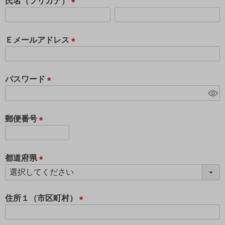
須
氏名（フリガナ）
)
(
必
須
Ｅメールアドレス
)
(
必
須
パスワード
)
(
必
須
郵便番号
)
(
必
須
都道府県
)
(
必
須
住所１（市区町村）
)
(
必