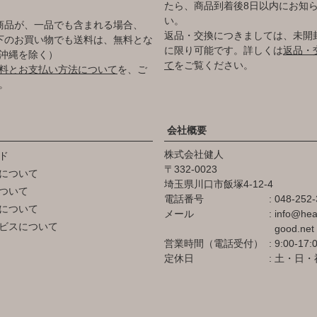
たら、商品到着後8日以内にお知
い。
商品が、一品でも含まれる場合、
返品・交換につきましては、未開
円以下のお買い物でも送料は、無料とな
に限り可能です。詳しくは
返品・
沖縄を除く）
て
をご覧ください。
料とお支払い方法について
を、ご
。
会社概要
株式会社健人
ド
332-0023
について
埼玉県川口市飯塚4-12-4
ついて
電話番号
048-252-
について
メール
info@hea
ビスについて
good.net
営業時間（電話受付）
9:00-17:
定休日
土・日・