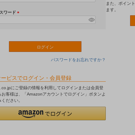
また、ポイン
必
ます。
須
スワード
)
(
必
須
)
ログイン
パスワードをお忘れですか？
サービスでログイン・会員登録
on.co.jpにご登録の情報を利用してログインまたは会員登
るお客様は、「Amazonアカウントでログイン」ボタンよ
みください。