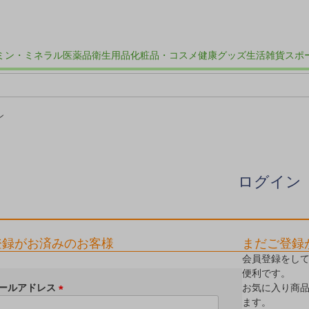
ミン・ミネラル
医薬品
衛生用品
化粧品・コスメ
健康グッズ
生活雑貨
スポ
ン
ログイン
登録がお済みのお客様
まだご登録
会員登録をし
便利です。
ールアドレス
お気に入り商
ます。
(