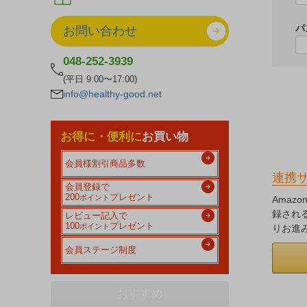
パ
お問い合わせ
048-252-3939
(平日 9:00〜17:00)
info@healthy-good.net
お得に・便利に
お買い物
会員様割引商品多数
連携
会員登録で
200
プレゼント
ポイント
Amaz
録され
レビュー記入で
100
プレゼント
ポイント
りお進
会員ステージ制度
おすすめ