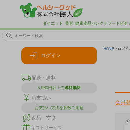
ダイエット
美容
健康食品
セレクトフード
ビタ
HOME
ログイ
ログイン
配送・送料
5,980円以上で
送料無料
お支払い
会員
お支払い方法を
多数ご用意
返品・交換
メ
ギフトサービス