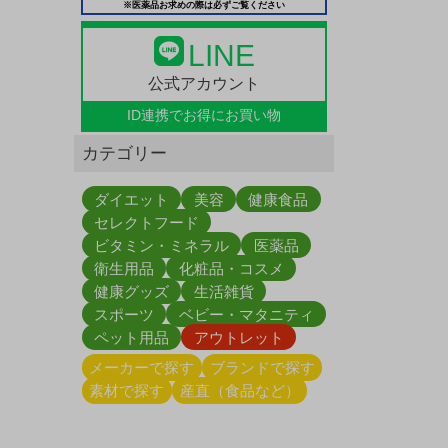
※医薬品お求めの際は必ずご覧ください
LINE
公式アカウント
ID連携で
お得にお買い物
カテゴリー
ダイエット
美容
健康食品
セレクトフード
ビタミン・ミネラル
医薬品
衛生用品
化粧品・コスメ
健康グッズ
生活雑貨
スポーツ
ベビー・マタニティ
ペット用品
アウトレット
メーカーで探す
ブランドで探す
素材で探す
産直（食品など）