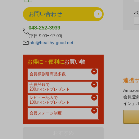
パ
お問い合わせ
048-252-3939
(平日 9:00〜17:00)
info@healthy-good.net
お得に・便利に
お買い物
会員様割引商品多数
連携
会員登録で
200
プレゼント
ポイント
Amaz
会員登
レビュー記入で
100
プレゼント
ポイント
イン」
会員ステージ制度
おすすめ