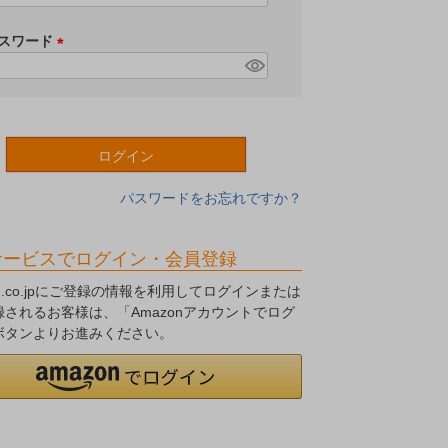
必
須
スワード
)
(
必
須
)
ログイン
パスワードをお忘れですか？
サービスでログイン・会員登録
on.co.jpにご登録の情報を利用してログインまたは
録されるお客様は、「Amazonアカウントでログ
ボタンよりお進みください。