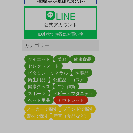
※医薬品お求めの際は必ずご覧ください
LINE
公式アカウント
ID連携で
お得にお買い物
カテゴリー
ダイエット
美容
健康食品
セレクトフード
ビタミン・ミネラル
医薬品
衛生用品
化粧品・コスメ
健康グッズ
生活雑貨
スポーツ
ベビー・マタニティ
ペット用品
アウトレット
メーカーで探す
ブランドで探す
素材で探す
産直（食品など）