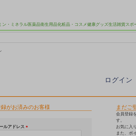
ミン・ミネラル
医薬品
衛生用品
化粧品・コスメ
健康グッズ
生活雑貨
スポ
ン
ログイン
登録がお済みのお客様
まだご
会員登録
す。
ールアドレス
お気に入
また、ポ
(