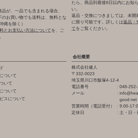
たら、商品到着後8日以内にお知
い。
商品が、一品でも含まれる場合、
返品・交換につきましては、未開
円以下のお買い物でも送料は、無料とな
に限り可能です。詳しくは
返品・
沖縄を除く）
て
をご覧ください。
料とお支払い方法について
を、ご
。
会社概要
株式会社健人
ド
332-0023
について
埼玉県川口市飯塚4-12-4
ついて
電話番号
048-252-
について
メール
info@hea
ビスについて
good.net
営業時間（電話受付）
9:00-17:
定休日
土・日・