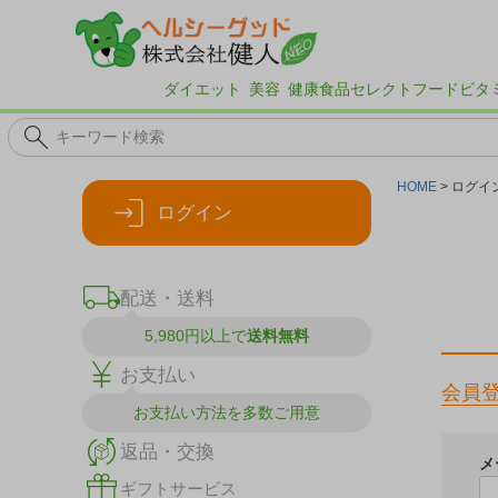
ダイエット
美容
健康食品
セレクトフード
ビタ
HOME
ログイ
ログイン
配送・送料
5,980円以上で
送料無料
お支払い
会員
お支払い方法を
多数ご用意
返品・交換
メ
ギフトサービス