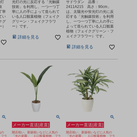
光灯
光灯の光に反応する「光触媒
サドウダン 品番：
技
技術」を利用し、一つ一つ丁
2411A215 高さ：90cm」
丁寧
寧に人の手によって造られて
は、太陽光や蛍光灯の光に反
てい
いる人口観葉植物（フェイク
応する「光触媒技術」を利用
クグ
グリーン・フェイクフラワ
し、一つ一つ丁寧に人の手に
ー）
ー）です。
よって造られている人口観葉
植物（フェイクグリーン・フ
ェイクフラワー）です。
詳細を見る
詳細を見る
メーカー直送[産直]
メーカー直送[産直]
気の
開店祝い、新築祝いなどに人気の
開店祝い、新築祝いなどに人気の
、フラ
「光の楽園」 人口観葉植物、フラ
「光の楽園」 人口観葉植物、フラ