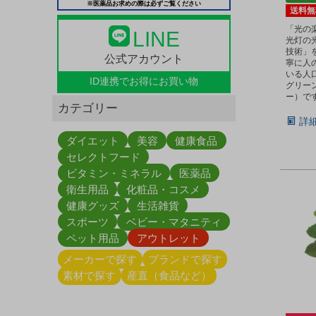
※医薬品お求めの際は必ずご覧ください
送料無
「光の
LINE
光灯の
技術」
公式アカウント
寧に人
いる人
ID連携で
お得にお買い物
グリー
ー）で
カテゴリー
詳
ダイエット
美容
健康食品
セレクトフード
ビタミン・ミネラル
医薬品
衛生用品
化粧品・コスメ
健康グッズ
生活雑貨
スポーツ
ベビー・マタニティ
ペット用品
アウトレット
メーカーで探す
ブランドで探す
素材で探す
産直（食品など）