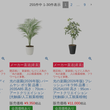
255
件中
1
-
30
件表示
1
2
…
9
メーカー直送[産直]
メーカー直送[産直]
気の
開店祝い、新築祝いなどに人気の
開店祝い、新築祝いなどに人気の
、フラ
「光の楽園」 人口観葉植物、フラ
「光の楽園」 人口観葉植物、フラ
ワーなど多数。
ワーなど多数。
ディ
光の楽園(2026年版) パー
光の楽園(2026年版) フレ
ムヤシ ポリ製 品番：
ッシュパキラ95 品番：
 -
2035A85 高さ：70cm -
2525A100 高さ：95cm -
ン
アートクリエイション
アートクリエイション
]
[光触媒/人工観葉植物]
[光触媒/人工観葉植物]
販売価格
¥
9,350
販売価格
¥
11,000
税込
税込
会員価格あり
会員価格あり