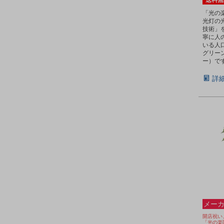
送料無
「光の
光灯の
技術」
寧に人
いる人
グリー
ー）で
詳
メーカ
開店祝い
「光の楽