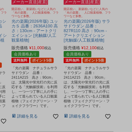
メーカー直送[産直]
メーカー直送[産直]
気の
開店祝い、新築祝いなどに人気の
開店祝い、新築祝いなどに人気の
、フラ
「光の楽園」 人口観葉植物、フラ
「光の楽園」 人口観葉植物、フラ
ワーなど多数。
ワーなど多数。
カシ
光の楽園(2026年版) ユッ
光の楽園(2026年版) サラ
品
カＳ 品番：2636A100 高
サドウダン 品番：
：
さ：130cm - アートクリ
827R110 高さ：90cm -
エイシ
エイション [光触媒/人工
アートクリエイション
葉植
観葉植物]
[光触媒/人工観葉植物]
販売価格
¥
11,000
販売価格
¥
12,100
税込
税込
会員価格あり
会員価格あり
送料無料
ポイント5倍
送料無料
ポイント5倍
「光の楽園 ナチュラルサラ
「光の楽園 ナチュラルサラ
サラ
サドウダン 品番：
サドウダン 品番：
2411A215 高さ：90cm」
2411A215 高さ：90cm」
m」
は、太陽光や蛍光灯の光に反
は、太陽光や蛍光灯の光に反
に反
応する「光触媒技術」を利用
応する「光触媒技術」を利用
利用
し、一つ一つ丁寧に人の手に
し、一つ一つ丁寧に人の手に
手に
よって造られている人口観葉
よって造られている人口観葉
観葉
植物（フェイクグリーン・フ
植物（フェイクグリーン・フ
・フ
ェイクフラワー）です。
ェイクフラワー）です。
詳細を見る
詳細を見る