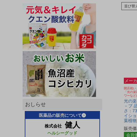
並び替
メーカ
開店祝い
「光の楽
ワーなど
光の楽園
おしらせ
－ブ 品
さ：73
医薬品の販売について
イショ
葉植物
健人
株式会社
販売価
ヘルシーグッド
会員