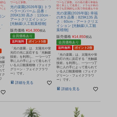
徴的な
ワーなど多数。
ワーなど多数。その名の通り幸福を
から、
招く木として名高く、ドラセナ科の
光の楽園(2026年版) トラ
導くと
中でも圧倒的な人気で存在感も十分
ベラーズパーム 品番：
光の楽園(2026年版) 幸福
205K130 高さ：110cm -
モン
の木S 品番：829K135 高
アートクリエイション
さ：60cm - アートクリエ
[光触媒/人工観葉植物]
 -
イション [光触媒/人工観
ン
葉植物]
販売価格
¥
14,300
税込
]
会員価格あり
販売価格
¥
14,850
税込
送料無料
ポイント5倍
会員価格あり
送料無料
ポイント2倍
「光の楽園」は、太陽光や蛍
光灯の光に反応する「光触媒
「光の楽園」は、太陽光や蛍
技術」を利用し、一つ一つ丁
や蛍
光灯の光に反応する「光触媒
寧に人の手によって造られて
触媒
技術」を利用し、一つ一つ丁
いる人口観葉植物（フェイク
つ丁
寧に人の手によって造られて
グリーン・フェイクフラワ
れて
いる人口観葉植物（フェイク
ー）です。
イク
グリーン・フェイクフラワ
ワ
ー）です。
詳細を見る
詳細を見る