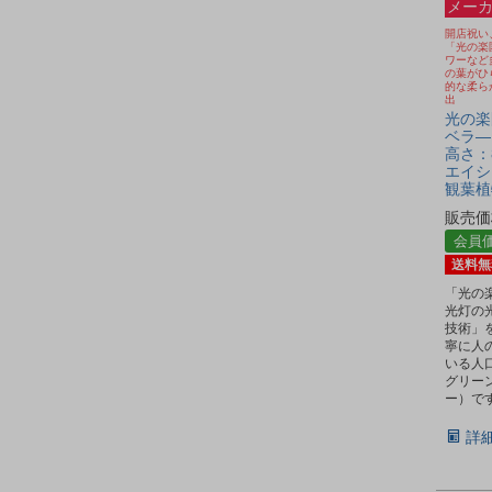
メーカ
開店祝い
「光の楽
ワーなど
の葉がひ
的な柔ら
出
光の楽園
ベラ―タ
高さ：8
エイシ
観葉植
販売価
会員
送料無
「光の
光灯の
技術」
寧に人
いる人
グリー
ー）で
詳