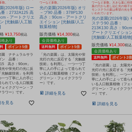
多数。
ワーなど多数。
ワーなど多数。大きな葉に特
葉の穴から差し込む光の様子
(2026年版) ロー
光の楽園(2026年版) オリ
モンステラの葉は希望の光を
番：2732A125 高
－ブ90 品番：378P130
いわれています。
cm - アートクリエ
高さ：90cm - アートクリ
光の楽園(2026年版) 
ン [光触媒/人工観
エイション [光触媒/人工
ステラ90 品番：
]
観葉植物]
213K130 高さ：90cm
アートクリエイショ
格
¥
13,750
販売価格
¥
14,300
税込
税込
[光触媒/人工観葉植物
価格あり
会員価格あり
販売価格
¥
14,300
税込
料
ポイント5倍
送料無料
ポイント5倍
会員価格あり
楽園 ナチュラルサラ
「光の楽園」は、太陽光や蛍
送料無料
ポイント2倍
ダン 品番：
光灯の光に反応する「光触媒
A215 高さ：90cm」
技術」を利用し、一つ一つ丁
「光の楽園」は、太陽光
陽光や蛍光灯の光に反
寧に人の手によって造られて
光灯の光に反応する「光
「光触媒技術」を利用
いる人口観葉植物（フェイク
技術」を利用し、一つ一
つ一つ丁寧に人の手に
グリーン・フェイクフラワ
寧に人の手によって造ら
造られている人口観葉
ー）です。
いる人口観葉植物（フェ
フェイクグリーン・フ
グリーン・フェイクフラ
フラワー）です。
詳細を見る
ー）です。
細を見る
詳細を見る