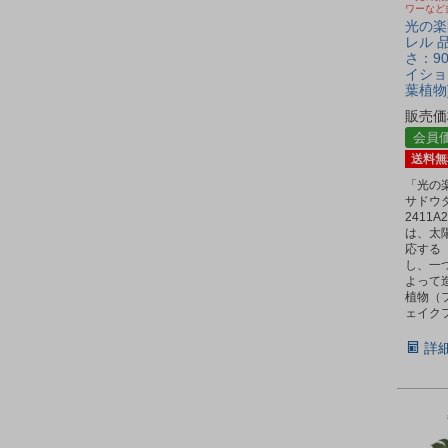
ワーなど
光の楽園
レル 品
さ：90
イショ
葉植物
販売価
会員
送料無
「光の
サドウ
2411
は、太
応する
し、一
よって
植物（
ェイク
詳