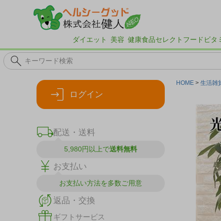
ダイエット
美容
健康食品
セレクトフード
ビタ
HOME
生活雑
ログイン
配送・送料
5,980円以上で
送料無料
お支払い
お支払い方法を
多数ご用意
返品・交換
ギフトサービス