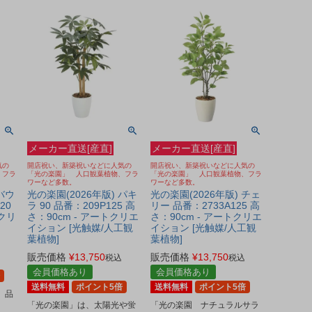
メーカー直送[産直]
メーカー直送[産直]
気の
開店祝い、新築祝いなどに人気の
開店祝い、新築祝いなどに人気の
、フラ
「光の楽園」 人口観葉植物、フラ
「光の楽園」 人口観葉植物、フラ
ワーなど多数。
ワーなど多数。
バウ
光の楽園(2026年版) パキ
光の楽園(2026年版) チェ
20
ラ 90 品番：209P125 高
リー 品番：2733A125 高
トクリ
さ：90cm - アートクリエ
さ：90cm - アートクリエ
イション [光触媒/人工観
イション [光触媒/人工観
葉植物]
葉植物]
販売価格
¥
13,750
販売価格
¥
13,750
税込
税込
会員価格あり
会員価格あり
送料無料
ポイント5倍
送料無料
ポイント5倍
 品
「光の楽園」は、太陽光や蛍
「光の楽園 ナチュラルサラ