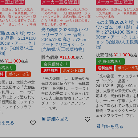
ー直送[産直]
メーカー直送[産直]
メーカー直送[産直]
、新築祝いなどに人気の
開店祝い、新築祝いなどに人気の
開店祝い、新築祝いなどに人
園」 人口観葉植物、フラ
「光の楽園」 人口観葉植物、フラ
「光の楽園」 人口観葉植物
多数。薄く大きなハート型
ワーなど多数。末広の形に広がる葉
ワーなど多数。
らひらと少し波打って女性
から「幸運」をもたらす縁起の良い
光の楽園(2026年版) 
かく、優しいイメージを演
木といわれいます。
ワバゴム（ポリ製） 
光の楽園(2026年版) パキ
番：2724A100 高さ
(2026年版) ウン
ラリーフツリー 品番：
90cm - アートクリ
 品番：211A100
2345A100 高さ：72cm -
ョン [光触媒/人工観
0cm - アートクリ
アートクリエイション
物]
ョン [光触媒/人工
[光触媒/人工観葉植物]
物]
販売価格
¥
11,000
税込
販売価格
¥
11,000
税込
格
¥
11,000
税込
会員価格あり
会員価格あり
価格あり
送料無料
ポイント5倍
送料無料
ポイント2倍
料
ポイント2倍
「光の楽園 ナチュラル
「光の楽園」は、太陽光や蛍
サドウダン 品番：
楽園」は、太陽光や蛍
光灯の光に反応する「光触媒
2411A215 高さ：90c
光に反応する「光触媒
技術」を利用し、一つ一つ丁
は、太陽光や蛍光灯の光
を利用し、一つ一つ丁
寧に人の手によって造られて
応する「光触媒技術」を
の手によって造られて
いる人口観葉植物（フェイク
し、一つ一つ丁寧に人の
口観葉植物（フェイク
グリーン・フェイクフラワ
よって造られている人口
ン・フェイクフラワ
ー）です。
植物（フェイクグリーン
す。
ェイクフラワー）です。
詳細を見る
細を見る
詳細を見る