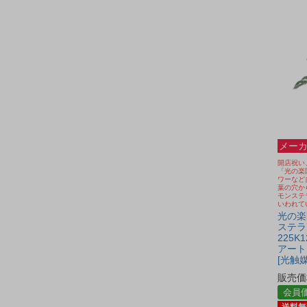
メーカ
開店祝い
「光の楽
ワーなど
葉の穴か
モンステ
いわれて
光の楽園
ステラ
225K
アート
[光触
販売価
会員