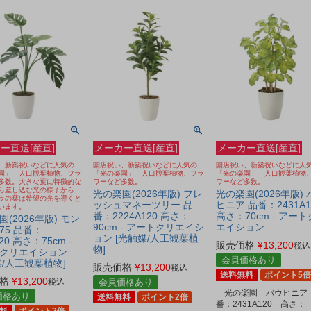
ー直送[産直]
メーカー直送[産直]
メーカー直送[産直]
、新築祝いなどに人気の
開店祝い、新築祝いなどに人気の
開店祝い、新築祝いなどに人
園」 人口観葉植物、フラ
「光の楽園」 人口観葉植物、フラ
「光の楽園」 人口観葉植物
多数。大きな葉に特徴的な
ワーなど多数。
ワーなど多数。
ら差し込む光の様子から、
光の楽園(2026年版) フレ
光の楽園(2026年版) 
ラの葉は希望の光を導くと
ッシュマネーツリー 品
ヒニア 品番：2431A1
います。
番：2224A120 高さ：
高さ：70cm - アー
(2026年版) モン
90cm - アートクリエイシ
エイション
75 品番：
ョン [光触媒/人工観葉植
120 高さ：75cm -
販売価格
¥
13,200
税込
物]
クリエイション
会員価格あり
媒/人工観葉植物]
販売価格
¥
13,200
税込
送料無料
ポイント5倍
格
¥
13,200
税込
会員価格あり
「光の楽園 バウヒニア
価格あり
送料無料
ポイント2倍
番：2431A120 高さ：