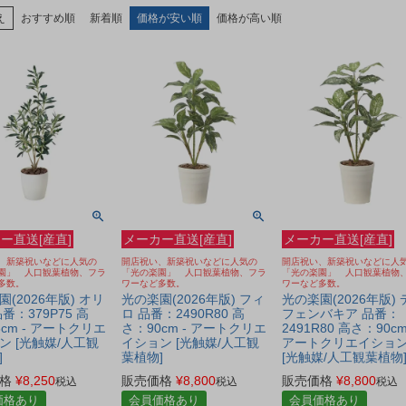
え
おすすめ順
新着順
価格が安い順
価格が高い順
ー直送[産直]
メーカー直送[産直]
メーカー直送[産直]
、新築祝いなどに人気の
開店祝い、新築祝いなどに人気の
開店祝い、新築祝いなどに人
園」 人口観葉植物、フラ
「光の楽園」 人口観葉植物、フラ
「光の楽園」 人口観葉植物
多数。
ワーなど多数。
ワーなど多数。
(2026年版) オリ
光の楽園(2026年版) フィ
光の楽園(2026年版) 
番：379P75 高
ロ 品番：2490R80 高
フェンバキア 品番：
cm - アートクリエ
さ：90cm - アートクリエ
2491R80 高さ：90cm
ン [光触媒/人工観
イション [光触媒/人工観
アートクリエイショ
]
葉植物]
[光触媒/人工観葉植物
格
¥
8,250
販売価格
¥
8,800
販売価格
¥
8,800
税込
税込
税込
価格あり
会員価格あり
会員価格あり