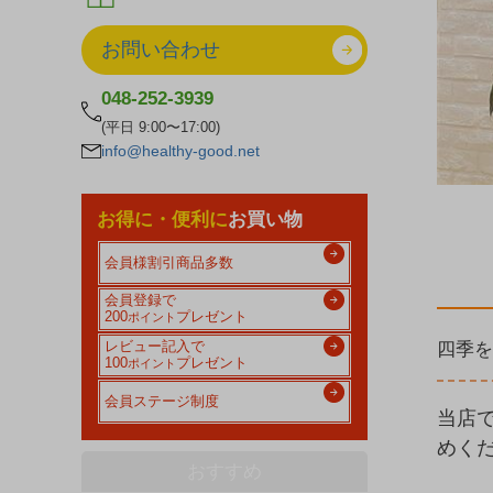
お問い合わせ
048-252-3939
(平日 9:00〜17:00)
info@healthy-good.net
お得に・便利に
お買い物
会員様割引商品多数
会員登録で
200
プレゼント
ポイント
四季を
レビュー記入で
100
プレゼント
ポイント
会員ステージ制度
当店
めく
おすすめ