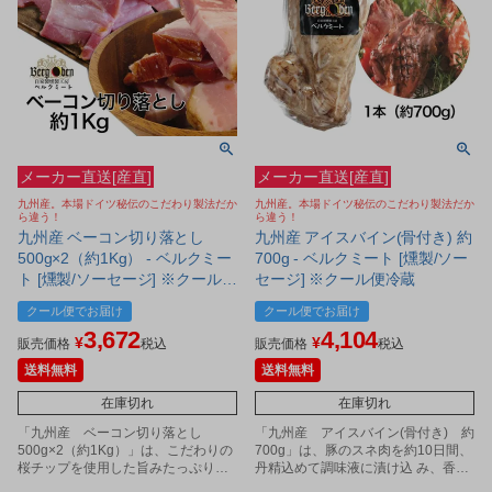
メーカー直送[産直]
メーカー直送[産直]
九州産。本場ドイツ秘伝のこだわり製法だか
九州産。本場ドイツ秘伝のこだわり製法だか
ら違う！
ら違う！
九州産 ベーコン切り落とし
九州産 アイスバイン(骨付き) 約
500g×2（約1Kg） - ベルクミー
700g - ベルクミート [燻製/ソー
ト [燻製/ソーセージ] ※クール便
セージ] ※クール便冷蔵
冷蔵
クール便でお届け
クール便でお届け
3,672
4,104
¥
¥
販売価格
税込
販売価格
税込
送料無料
送料無料
在庫切れ
在庫切れ
「九州産 ベーコン切り落とし
「九州産 アイスバイン(骨付き) 約
500g×2（約1Kg）」は、こだわりの
700g」は、豚のスネ肉を約10日間、
桜チップを使用した旨みたっぷりの
丹精込めて調味液に漬け込 み、香草
一味違う手造りのベーコンです。
(ローリエ他)と香辛料でじっくり煮込