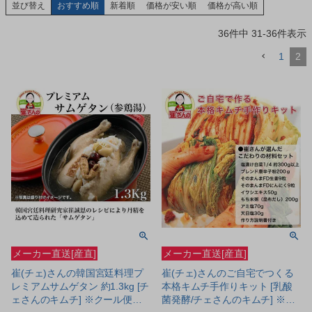
並び替え
おすすめ順
新着順
価格が安い順
価格が高い順
36
件中
31
-
36
件表示
1
2
メーカー直送[産直]
メーカー直送[産直]
崔(チェ)さんの韓国宮廷料理プ
崔(チェ)さんのご自宅でつくる
レミアムサムゲタン 約1.3kg [チ
本格キムチ手作りキット [乳酸
ェさんのキムチ] ※クール便冷
菌発酵/チェさんのキムチ] ※ク