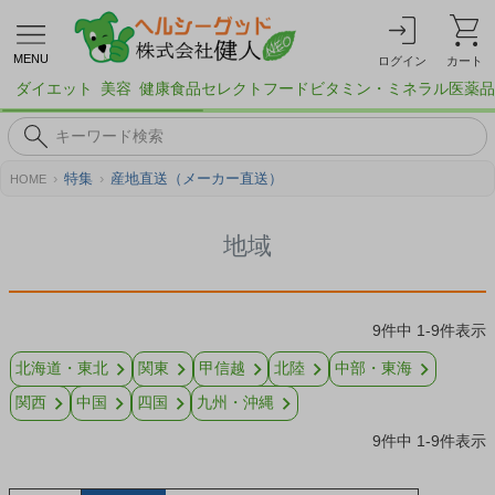
MENU
ログイン
カート
ダイエット
美容
健康食品
セレクトフード
ビタミン・ミネラル
医薬品
特集
産地直送（メーカー直送）
HOME
地域
9
件中
1
-
9
件表示
北海道・東北
関東
甲信越
北陸
中部・東海
関西
中国
四国
九州・沖縄
9
件中
1
-
9
件表示