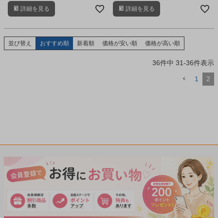
み、最後に油で素揚げし、肉の旨味
詳細を見る
詳細を見る
を閉じ込めた逸品食材です。
並び替え
おすすめ順
新着順
価格が安い順
価格が高い順
36
件中
31
-
36
件表示
1
2