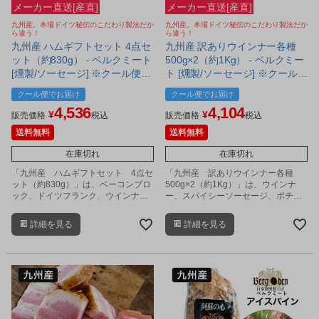
メーカー直送[産直]
メーカー直送[産直]
九州産。本場ドイツ秘伝のこだわり製法だか
九州産。本場ドイツ秘伝のこだわり製法だか
ら違う！
ら違う！
九州産 ハムギフトセット 4点セ
九州産 訳ありウインナー各種
ット（約830g） - ベルクミート
500g×2（約1Kg） - ベルクミー
[燻製/ソーセージ] ※クール便冷
ト [燻製/ソーセージ] ※クール便
蔵
冷蔵
クール便でお届け
クール便でお届け
4,536
4,104
¥
¥
販売価格
税込
販売価格
税込
送料無料
送料無料
在庫切れ
在庫切れ
「九州産 ハムギフトセット 4点セ
「九州産 訳ありウインナー各種
ット（約830g）」は、ベーコンブロ
500g×2（約1Kg）」は、ウインナ
ック、ドイツフランク、ウインナ
ー、スパイシーソーセージ、ポチギ
ー、シンケンブルストの4種類が入っ
スソーセージ、ドイツフランクの4種
たギフトセットです。
類がランダムに混載した商品です、
詳細を見る
詳細を見る
製造過程で規格外のものを対象に混
載しております。