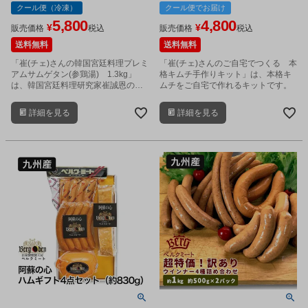
凍
ール便冷蔵
クール便（冷凍）
クール便でお届け
5,800
4,800
¥
¥
販売価格
税込
販売価格
税込
送料無料
送料無料
「崔(チェ)さんの韓国宮廷料理プレミ
「崔(チェ)さんのご自宅でつくる 本
アムサムゲタン(参鶏湯) 1.3kg」
格キムチ手作りキット」は、本格キ
は、韓国宮廷料理研究家崔誠恩のレ
ムチをご自宅で作れるキットです。
シピにより丹精を込めて造られた
「サムゲタン」です。
詳細を見る
詳細を見る