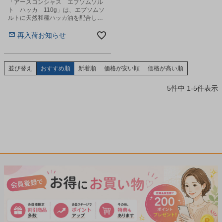
「アースコンシャス エプソムソル
ト ハッカ 110g」は、エプソムソ
ルトに天然和種ハッカ油を配合した
入浴剤です。
再入荷お知らせ
並び替え
おすすめ順
新着順
価格が安い順
価格が高い順
5
件中
1
-
5
件表示