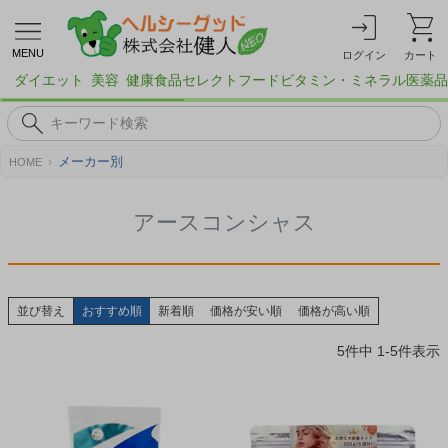
MENU
ログイン
カート
ダイエット
美容
健康食品
セレクトフード
ビタミン・ミネラル
医薬品
メーカー別
HOME
アースコンシャス
並び替え
おすすめ順
新着順
価格が安い順
価格が高い順
5
件中
1
-
5
件表示