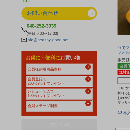
お問い合わせ
048-252-3939
(平日 9:00〜17:00)
info@healthy-good.net
卵でマ
フォル
お得に・便利に
お買い物
販売価
会員
会員様割引商品多数
送料無
会員登録で
200
プレゼント
ポイント
「卵で
レビュー記入で
折れる
100
プレゼント
ポイント
おれか
マッサ
会員ステージ制度
再
おすすめ