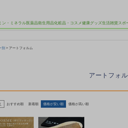
ミン・ミネラル
医薬品
衛生用品
化粧品・コスメ
健康グッズ
生活雑貨
スポ
ー別
アートフォルム
アートフォ
え
おすすめ順
新着順
価格が安い順
価格が高い順