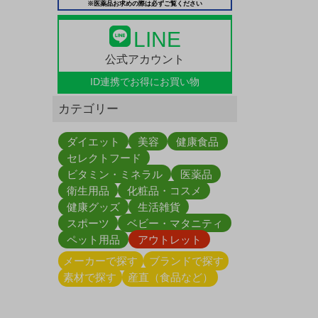
※医薬品お求めの際は必ずご覧ください
LINE
公式アカウント
ID連携で
お得にお買い物
カテゴリー
ダイエット
美容
健康食品
セレクトフード
ビタミン・ミネラル
医薬品
衛生用品
化粧品・コスメ
健康グッズ
生活雑貨
スポーツ
ベビー・マタニティ
ペット用品
アウトレット
メーカーで探す
ブランドで探す
素材で探す
産直（食品など）