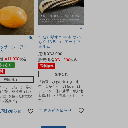
ひねり髪すき 中杢 なか
もく 13.5cm - アートフ
ォルム
ッサージ - アート
ム
定価
¥
33,000
格
¥
11,000
税込
販売価格
¥
31,900
税込
価格あり
送料無料
料
在庫切れ
在庫切れ
「特選 ひねり髪すき 中
杢 なかもく 13.5cm」は、
マッサージ」は、斧が
デザイン、使い勝手、耐久性
ほど硬い斧折樺（おの
を追求した「究極のくし」で
んば）を使った卵型の
す。
ージ器具です。
再入荷お知らせ
入荷お知らせ