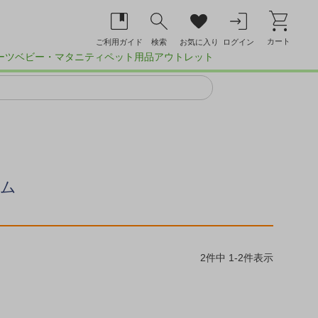
カート
ご利用ガイド
検索
お気に入り
ログイン
ーツ
ベビー・マタニティ
ペット用品
アウトレット
ルム
2
件中
1
-
2
件表示