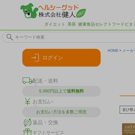
ダイエット
美容
健康食品
セレクトフード
ビタ
HOME
メーカ
ログイン
配送・送料
5,980円以上で
送料無料
お支払い
並び替
お支払い方法を
多数ご用意
返品・交換
ギフトサービス