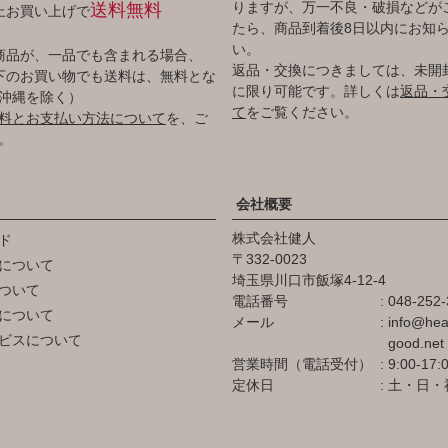
りますが、万一不良・破損などが
送料無料
以上お買い上げで
たら、商品到着後8日以内にお知
い。
商品が、一品でも含まれる場合、
返品・交換につきましては、未開
円以下のお買い物でも送料は、無料とな
に限り可能です。詳しくは
返品・
沖縄を除く）
て
をご覧ください。
料とお支払い方法について
を、ご
。
会社概要
株式会社健人
ド
332-0023
について
埼玉県川口市飯塚4-12-4
ついて
電話番号
048-252-
について
メール
info@hea
ビスについて
good.net
営業時間（電話受付）
9:00-17:
定休日
土・日・