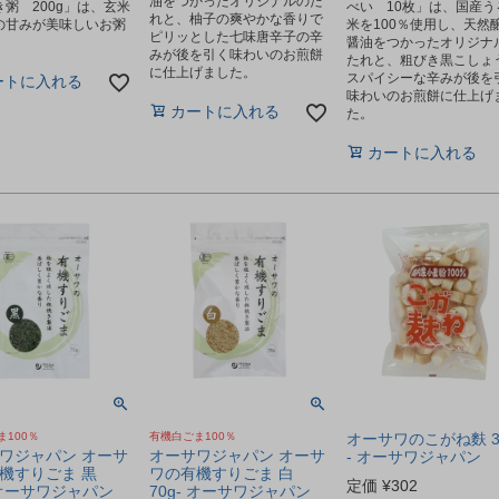
油をつかったオリジナルのた
粥 200g」は、玄米
べい 10枚」は、国産う
れと、柚子の爽やかな香りで
の甘みが美味しいお粥
米を100％使用し、天然
ピリッとした七味唐辛子の辛
醤油をつかったオリジナ
みが後を引く味わいのお煎餅
たれと、粗びき黒こしょ
に仕上げました。
スパイシーな辛みが後を
ートに入れる
味わいのお煎餅に仕上げ
カートに入れる
た。
カートに入れる
ま100％
有機白ごま100％
オーサワのこがね麩 3
ワジャパン オーサ
オーサワジャパン オーサ
- オーサワジャパン
機すりごま 黒
ワの有機すりごま 白
定価
¥
302
- オーサワジャパン
70g- オーサワジャパン