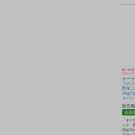
軽い食感
スナック
オーサ
ワのコ
野菜コ
28g(
ャパン
販売価
会員
「オー
ック 
28g(
でほん