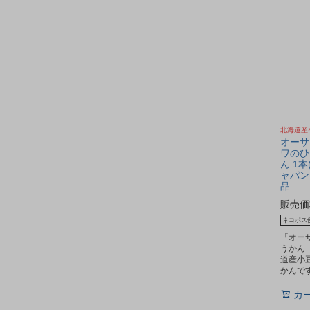
北海道産
オーサ
ワのひ
ん 1本
ャパン
品
販売価
ネコポス
「オー
うかん 
道産小
かんで
カ