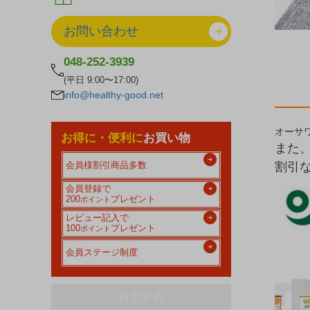
お問い合わせ
048-252-3939
(平日 9:00〜17:00)
info@healthy-good.net
オーサ
お得に・便利に
お買い物
また
割引
会員様割引商品多数
会員登録で
200
プレゼント
ポイント
レビュー記入で
100
プレゼント
ポイント
会員ステージ制度
おすすめ