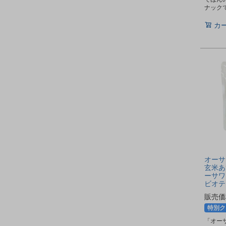
ナック
カ
オーサ
玄米あず
ーサワ
ビオテ
販売価
特別ク
「オー