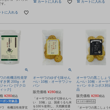
カートに入れる
カートに入れる
です。
ートに入れる
ワの有機活性発芽
オーサワのゆず七味せん
オーサワの黒こしょ
き粥 200g - オ
べい 10枚 - オーサワジャ
んべい 10枚 - オー
ジャパン [マクロ
パン
ャパン ※ネコポス対
ィック]
品
販売価格
¥
280
税込
格
¥
280
販売価格
¥
280
税込
税込
「オーサワのゆず七味せんべ
ーポン対象品
ネコポス便対応品
い 10枚」は、国産うるち米
を100％使用し、天然醸造醤
サワ 有機活性発芽玄
「オーサワの黒こしょう