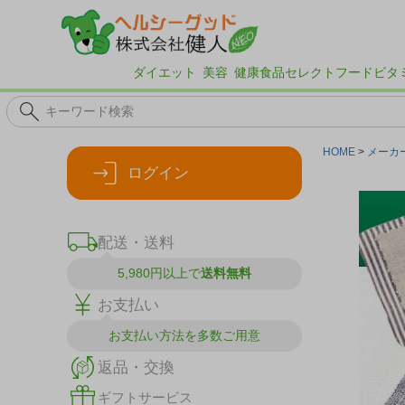
ダイエット
美容
健康食品
セレクトフード
ビタ
HOME
メーカ
ログイン
配送・送料
5,980円以上で
送料無料
お支払い
お支払い方法を
多数ご用意
返品・交換
ギフトサービス