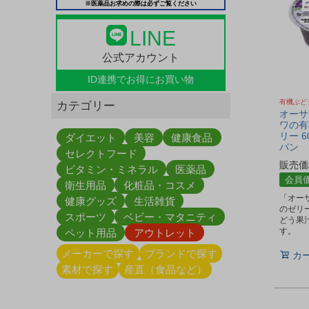
※医薬品お求めの際は必ずご覧ください
LINE
公式アカウント
ID連携で
お得にお買い物
有機ぶど
カテゴリー
オーサ
ワの有
リー 6
ダイエット
美容
健康食品
パン
セレクトフード
販売価
ビタミン・ミネラル
医薬品
会員
衛生用品
化粧品・コスメ
「オー
健康グッズ
生活雑貨
のゼリ
スポーツ
ベビー・マタニティ
どう果
す。
ペット用品
アウトレット
メーカーで探す
ブランドで探す
カ
素材で探す
産直（食品など）