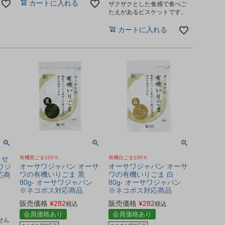
カートに入れる
ザクザクとした食感で食べご
たえがあるビスケットです。
カートに入れる
うせ
有機黒ごま100％
有機白ごま100％
オーサワジャパン オーサ
オーサワジャパン オーサ
サワジ
ワの有機いりごま 黒
ワの有機いりごま 白
応商
80g- オーサワジャパン
80g- オーサワジャパン
※ネコポス対応商品
※ネコポス対応商品
販売価格
¥
282
販売価格
¥
282
税込
税込
会員価格あり
会員価格あり
せん