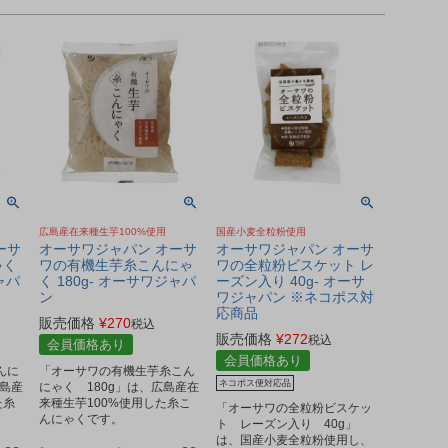
広島産在来種生芋100%使用
国産小麦全粒粉使用
ーサ
オーサワジャパン オーサ
オーサワジャパン オーサ
ゃく
ワの有機生芋糸こんにゃ
ワの全粒粉ビスケット レ
ャパ
く 180g- オーサワジャパ
ーズン入り 40g- オーサ
ン
ワジャパン ※ネコポス対
応商品
販売価格
¥
270
税込
販売価格
¥
272
税込
会員価格あり
会員価格あり
んに
「オーサワの有機生芋糸こん
ネコポス便対応品
広島産
にゃく 180g」は、広島産在
た糸
来種生芋100%使用した糸こ
「オーサワの全粒粉ビスケッ
んにゃくです。
ト レーズン入り 40g」
は、国産小麦全粒粉使用し、