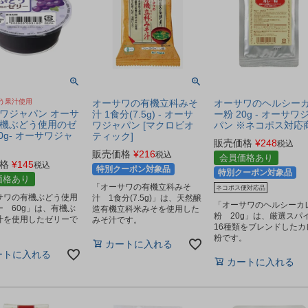
う果汁使用
オーサワの有機立科みそ
オーサワのヘルシー
ワジャパン オーサ
汁 1食分(7.5g) - オーサ
ー粉 20g - オーサワ
機ぶどう使用のゼ
ワジャパン [マクロビオ
パン ※ネコポス対応
0g- オーサワジャ
ティック]
販売価格
¥
248
税込
販売価格
¥
216
税込
会員価格あり
格
¥
145
税込
特別クーポン対象品
特別クーポン対象品
価格あり
「オーサワの有機立科みそ
ネコポス便対応品
サワの有機ぶどう使用
汁 1食分(7.5g)」は、天然醸
「オーサワのヘルシーカ
ー 60g」は、有機ぶ
造有機立科米みそを使用した
粉 20g」は、厳選スパ
汁を使用したゼリーで
みそ汁です。
16種類をブレンドしたカ
粉です。
カートに入れる
ートに入れる
カートに入れる