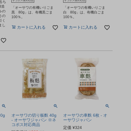
ネコポス便対応品
ネコポス便対応品
るち
醸造
「オーサワの有機いりごま
「オーサワの有機いりごま
ルの
黒 80g」は、有機黒ごま
白 80g」は、有機白ごま
うの
100％。
100％。
引く
まし
カートに入れる
カートに入れる
0g
オーサワの切り板麩 40g
オーサワの車麩 6枚 - オ
- オーサワジャパン ※ネ
ーサワジャパン
コポス対応商品
定価
¥
324