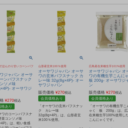
でほんのり甘いコーンパフ
山形産玄米100％使用
広島産在来種生芋101%使用
オーサワジャパン オーサ
オーサワジャパン オ
ワジャパン オーサ
ワの玄米パフスナック カ
ワの有機生芋こんに
ーンパフスナック
レー味 32g(8g×4P)- オー
板 200g- オーサワジ
ンソメ味
サワジャパン
ン
7g×4P)- オーサワジ
販売価格
¥
270
販売価格
¥
270
税込
税込
会員価格あり
会員価格あり
格
¥
270
税込
「オーサワの玄米パフスナッ
「オーサワの有機生芋こ
価格あり
ク カレー味
ゃく 板 200g」は、
サワのコーンパフスナ
32g(8g×4P)」は、山形産玄
在来種生芋100%使用し
野菜コンソメ味
米100％使用。
こんにゃくです。
7g×4P)」は、軽い食感
のり甘いコーンパフス