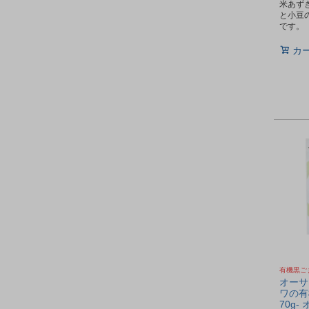
米あずき
と小豆
です。
カ
有機黒ご
オーサ
ワの有
70g