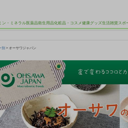
ミン・ミネラル
医薬品
衛生用品
化粧品・コスメ
健康グッズ
生活雑貨
スポ
ー別
オーサワジャパン