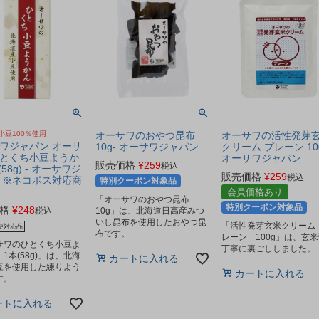
小豆100％使用
オーサワのおやつ昆布
オーサワの活性発芽
ワジャパン オーサ
10g- オーサワジャパン
クリーム プレーン 100
とくち小豆ようか
オーサワジャパン
販売価格
¥
259
税込
(58g) - オーサワジ
販売価格
¥
259
税込
 ※ネコポス対応商
特別クーポン対象品
会員価格あり
「オーサワのおやつ昆布
特別クーポン対象品
格
¥
248
税込
10g」は、北海道日高産みつ
いし昆布を使用したおやつ昆
「活性発芽玄米クリーム
便対応品
布です。
レーン 100g」は、玄
サワのひとくち小豆よ
丁寧に裏ごししました。
1本(58g)」は、北海
カートに入れる
豆を使用した練りよう
カートに入れる
す。
ートに入れる