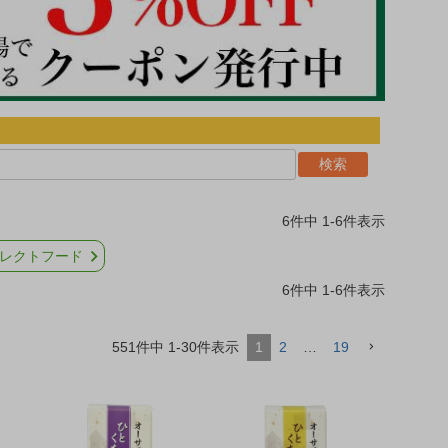
検索
6
件中
1
-
6
件表示
レクトフード
6
件中
1
-
6
件表示
551
件中
1
-
30
件表示
1
2
…
19