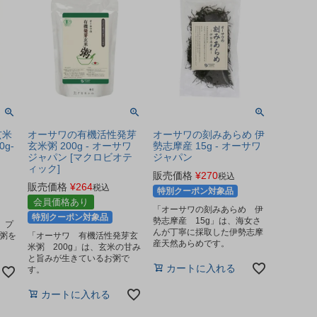
玄米
オーサワの有機活性発芽
オーサワの刻みあらめ 伊
g-
玄米粥 200g - オーサワ
勢志摩産 15g - オーサワ
ジャパン [マクロビオテ
ジャパン
ィック]
販売価格
¥
270
税込
販売価格
¥
264
税込
特別クーポン対象品
会員価格あり
「オーサワの刻みあらめ 伊
特別クーポン対象品
勢志摩産 15g」は、海女さ
 プ
んが丁寧に採取した伊勢志摩
米粥を
「オーサワ 有機活性発芽玄
産天然あらめです。
米粥 200g」は、玄米の甘み
と旨みが生きているお粥で
カートに入れる
す。
カートに入れる