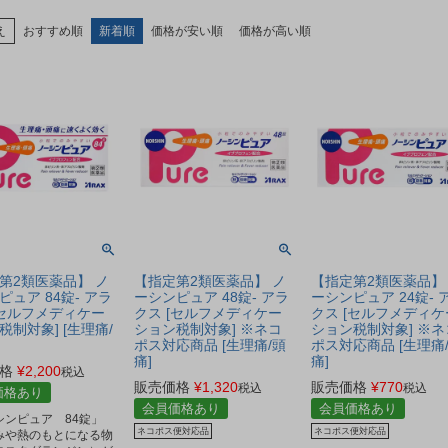
え
おすすめ順
新着順
価格が安い順
価格が高い順
第2類医薬品】 ノ
【指定第2類医薬品】 ノ
【指定第2類医薬品】
ピュア 84錠- アラ
ーシンピュア 48錠- アラ
ーシンピュア 24錠- 
[セルフメディケー
クス [セルフメディケー
クス [セルフメディケ
税制対象] [生理痛/
ション税制対象] ※ネコ
ション税制対象] ※ネ
ポス対応商品 [生理痛/頭
ポス対応商品 [生理痛
痛]
痛]
格
¥
2,200
税込
販売価格
¥
1,320
販売価格
¥
770
税込
税込
価格あり
会員価格あり
会員価格あり
シンピュア 84錠」
ネコポス便対応品
ネコポス便対応品
みや熱のもとになる物