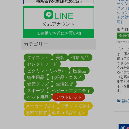
※医薬品お求めの際は必ずご覧ください
ーシン
クス 
ション
LINE
ポス対
痛]
公式アカウント
販売価
ID連携で
お得にお買い物
会員
ネコポス
カテゴリー
「ノー
は、痛
ダイエット
美容
健康食品
質（プ
できる
セレクトフード
ぐれた
ビタミン・ミネラル
医薬品
るイブ
衛生用品
化粧品・コスメ
力を高
ルアセ
健康グッズ
生活雑貨
インを
スポーツ
ベビー・マタニティ
す。
ペット用品
アウトレット
詳
メーカーで探す
ブランドで探す
素材で探す
産直（食品など）