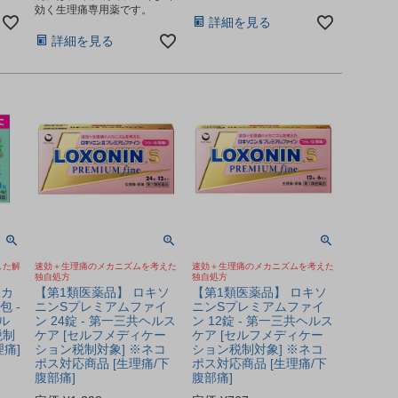
効く生理痛専用薬です。
詳細を見る
詳細を見る
した解
速効＋生理痛のメカニズムを考えた
速効＋生理痛のメカニズムを考えた
独自処方
独自処方
 カ
【第1類医薬品】 ロキソ
【第1類医薬品】 ロキソ
包 -
ニンSプレミアムファイ
ニンSプレミアムファイ
ル
ン 24錠 - 第一三共ヘルス
ン 12錠 - 第一三共ヘルス
税制
ケア [セルフメディケー
ケア [セルフメディケー
理痛]
ション税制対象] ※ネコ
ション税制対象] ※ネコ
ポス対応商品 [生理痛/下
ポス対応商品 [生理痛/下
腹部痛]
腹部痛]