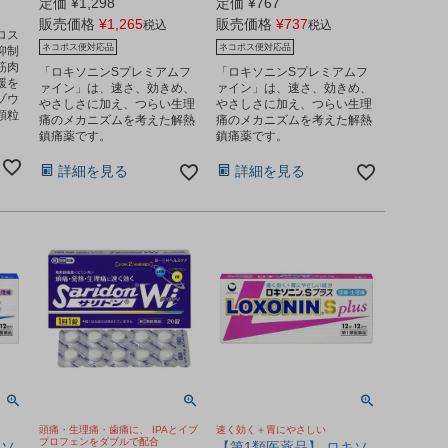
定価
¥
1,298
定価
¥
767
」
販売価格
¥
1,265
販売価格
¥
737
税込
税込
ロス
ネコポス便対応品
ネコポス便対応品
抑制
筋肉
「ロキソニンSプレミアムフ
「ロキソニンSプレミアムフ
緩を
ァイン」は、速さ、効きめ、
ァイン」は、速さ、効きめ、
ゾウ
やさしさに加え、つらい生理
やさしさに加え、つらい生理
顆粒
痛のメカニズムを考えた解熱
痛のメカニズムを考えた解熱
鎮痛薬です。
鎮痛薬です。
詳細を見る
詳細を見る
頭痛・生理痛・歯痛に、 IPAとイブ
速く効く＋胃にやさしい
プロフェンをダブルで配合
キソ
【第1類医薬品】 ロキソ