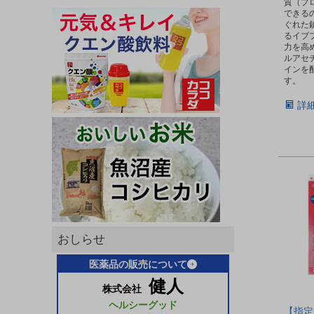
質（プ
できる
ぐれた
るイブ
力を高
ルアセ
インを
す。
詳
おしらせ
医薬品の販売について
健人
株式会社
ヘルシーグッド
【指定