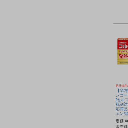
解熱鎮痛
【第2
ンコーワ
[セル
税制対
応商品
ェン/頭
定価
¥
販売価