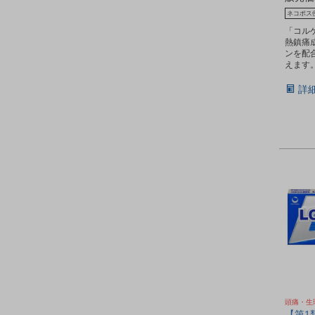
ネコポス
「コル
熱鎮痛
ンを配
えます
詳
頭痛・生
【第1