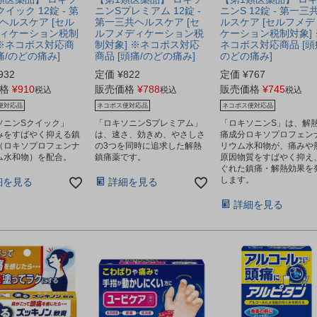
イック 12錠 - 第
ニンSプレミアム 12錠 -
ニンS 12錠 - 第一三
ヘルスケア [セル
第一三共ヘルスケア [セ
ルスケア [セルフメデ
ィケーション税制
ルフメディケーション税
ケーション税制対象] 
 ※ネコポス対応商
制対象] ※ネコポス対応
ネコポス対応商品 [頭
痛/のどの痛み]
商品 [頭痛/のどの痛み]
のどの痛み]
932
定価
¥
822
定価
¥
767
格
¥
910
販売価格
¥
788
販売価格
¥
745
税込
税込
税込
便対応品
ネコポス便対応品
ネコポス便対応品
ソニンSクイック」
「ロキソニンSプレミアム」
「ロキソニンS」は、解
みをすばやく抑える鎮
は、速さ、効きめ、やさしさ
痛成分ロキソプロフェン
（ロキソプロフェンナ
の3つを同時に追求した解熱
リウム水和物が、痛みや
ム水和物）を配合。
鎮痛薬です。
原因物質をすばやく抑え
ぐれた鎮痛・解熱効果を
します。
細を見る
詳細を見る
詳細を見る