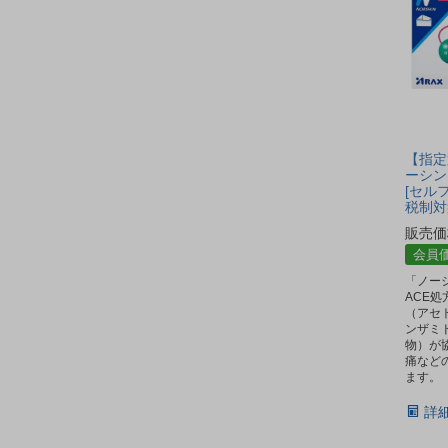
【指定
ーシン 
[セル
税制対象
販売価
会員
「ノー
ACE
（アセ
ンザミ
物）が
痛など
ます。
詳