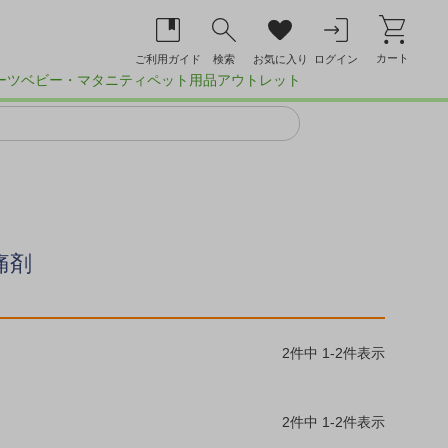
カート
ご利用ガイド
検索
お気に入り
ログイン
ーツ
ベビー・マタニティ
ペット用品
アウトレット
痛剤
2
件中
1
-
2
件表示
2
件中
1
-
2
件表示