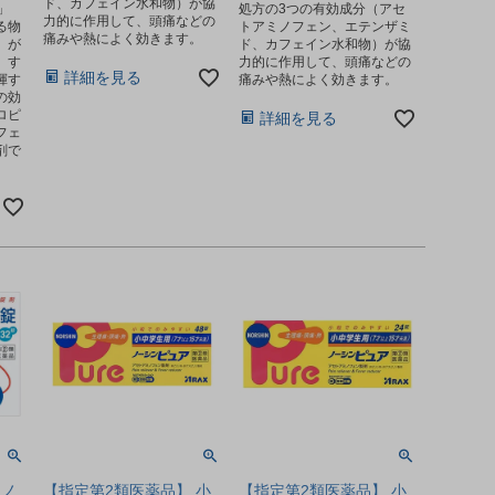
ド、カフェイン水和物）が協
」
処方の3つの有効成分（アセ
力的に作用して、頭痛などの
る物
トアミノフェン、エテンザミ
痛みや熱によく効きます。
）が
ド、カフェイン水和物）が協
、す
力的に作用して、頭痛などの
詳細を見る
揮す
痛みや熱によく効きます。
の効
ロピ
詳細を見る
フェ
剤で
 ノ
【指定第2類医薬品】 小
【指定第2類医薬品】 小