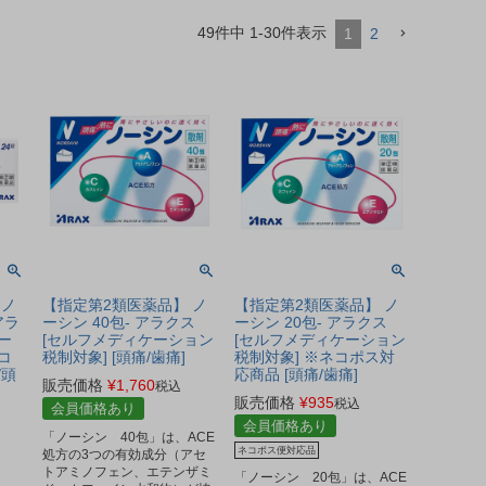
49
件中
1
-
30
件表示
1
2
 ノ
【指定第2類医薬品】 ノ
【指定第2類医薬品】 ノ
アラ
ーシン 40包- アラクス
ーシン 20包- アラクス
ー
[セルフメディケーション
[セルフメディケーション
コ
税制対象] [頭痛/歯痛]
税制対象] ※ネコポス対
/頭
応商品 [頭痛/歯痛]
販売価格
¥
1,760
税込
販売価格
¥
935
税込
会員価格あり
会員価格あり
「ノーシン 40包」は、ACE
ネコポス便対応品
処方の3つの有効成分（アセ
トアミノフェン、エテンザミ
「ノーシン 20包」は、ACE