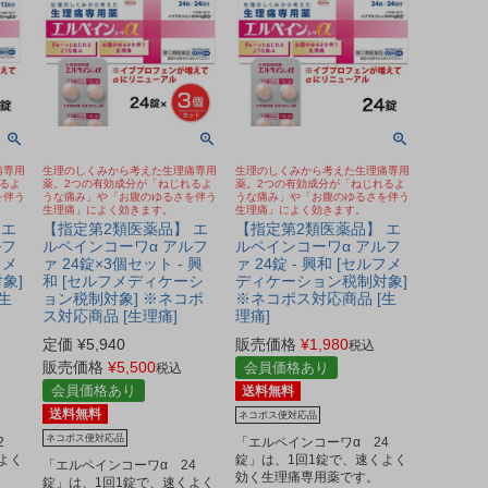
痛専用
生理のしくみから考えた生理痛専用
生理のしくみから考えた生理痛専用
るよ
薬。2つの有効成分が「ねじれるよ
薬。2つの有効成分が「ねじれるよ
を伴う
うな痛み」や「お腹のゆるさを伴う
うな痛み」や「お腹のゆるさを伴う
生理痛」によく効きます。
生理痛」によく効きます。
 エ
【指定第2類医薬品】 エ
【指定第2類医薬品】 エ
ルフ
ルペインコーワα アルフ
ルペインコーワα アルフ
フメ
ァ 24錠×3個セット - 興
ァ 24錠 - 興和 [セルフメ
象]
和 [セルフメディケーシ
ディケーション税制対象]
生
ョン税制対象] ※ネコポ
※ネコポス対応商品 [生
ス対応商品 [生理痛]
理痛]
定価
¥
5,940
販売価格
¥
1,980
税込
販売価格
¥
5,500
会員価格あり
税込
会員価格あり
送料無料
送料無料
ネコポス便対応品
ネコポス便対応品
2
「エルペインコーワα 24
よく
錠」は、1回1錠で、速くよく
「エルペインコーワα 24
効く生理痛専用薬です。
錠」は、1回1錠で、速くよく