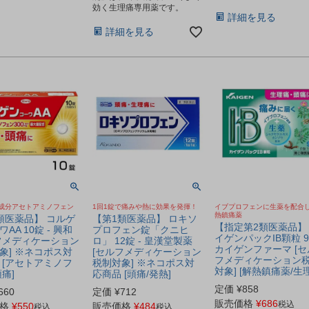
効く生理痛専用薬です。
詳細を見る
詳細を見る
成分アセトアミノフェン
1回1錠で痛みや熱に効果を発揮！
イブプロフェンに生薬を配合
熱鎮痛薬
類医薬品】 コルゲ
【第1類医薬品】 ロキソ
【指定第2類医薬品】
AA 10錠 - 興和
プロフェン錠「クニヒ
イゲンパックIB顆粒 9
フメディケーション
ロ」 12錠 - 皇漢堂製薬
カイゲンファーマ [セ
象] ※ネコポス対
[セルフメディケーション
フメディケーション
 [アセトアミノフ
税制対象] ※ネコポス対
対象] [解熱鎮痛薬/生
痛]
応商品 [頭痛/発熱]
定価
¥
858
660
定価
¥
712
販売価格
¥
686
税込
格
¥
550
販売価格
¥
484
税込
税込