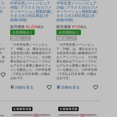
クス
中学生用ノーシンピュア
中学生用ノーシンピュア
ョン
48錠- アラクス [セルフメ
24錠- アラクス [セルフメ
対
ディケーション税制対象]
ディケーション税制対象]
※ネコポス対応商品 [月
※ネコポス対応商品 [月
経痛/頭痛]
経痛/頭痛]
販売価格
¥
1,210
販売価格
¥
715
税込
税込
会員価格あり
会員価格あり
ネコポス便対応品
ネコポス便対応品
、
分
「小中学生用ノーシンピュ
「小中学生用ノーシンピュ
エテ
ア 48錠」は、痛みをおさえ
ア 24錠」は、痛みをおさえ
和
る安全性の高い鎮痛成分のア
る安全性の高い鎮痛成分のア
、頭
セトアミノフェンに、その効
セトアミノフェンに、その効
効き
果を高めるアリルイソプロピ
果を高めるアリルイソプロピ
ルアセチル尿素と無水カフェ
ルアセチル尿素と無水カフェ
インを配合した、小中学生用
インを配合した、小中学生用
（7才以上15才未満）の痛み
（7才以上15才未満）の痛み
止めです。
止めです。
詳細を見る
詳細を見る