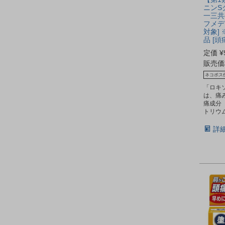
ニンSク
一三共
フメデ
対象]
品 [頭
定価
¥
販売価
ネコポス
「ロキ
は、痛
痛成分
トリウ
詳