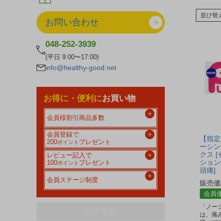
並び替
お問い合わせ
048-252-3939
(平日 9:00〜17:00)
info@healthy-good.net
お得に・便利に
お買い物
会員様割引商品多数
会員登録で
【指定
200
プレゼント
ポイント
ーシン
クス 
レビュー記入で
ション
100
プレゼント
ポイント
頭痛]
会員ステージ制度
販売価
会員
「ノー
おすすめ
は、痛