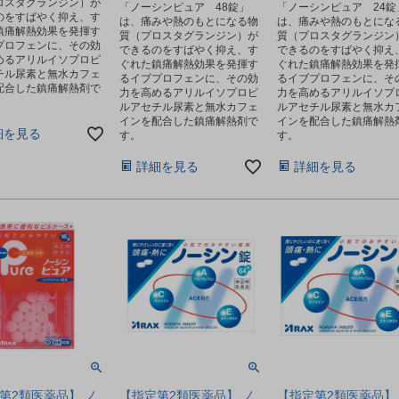
ロスタグランジン）が
「ノーシンピュア 48錠」
「ノーシンピュア 24錠
のをすばやく抑え、す
は、痛みや熱のもとになる物
は、痛みや熱のもとにな
鎮痛解熱効果を発揮す
質（プロスタグランジン）が
質（プロスタグランジン
プロフェンに、その効
できるのをすばやく抑え、す
できるのをすばやく抑え
めるアリルイソプロピ
ぐれた鎮痛解熱効果を発揮す
ぐれた鎮痛解熱効果を発
チル尿素と無水カフェ
るイブプロフェンに、その効
るイブプロフェンに、そ
配合した鎮痛解熱剤で
力を高めるアリルイソプロピ
力を高めるアリルイソプ
ルアセチル尿素と無水カフェ
ルアセチル尿素と無水カ
インを配合した鎮痛解熱剤で
インを配合した鎮痛解熱
細を見る
す。
す。
詳細を見る
詳細を見る
第2類医薬品】 ノ
【指定第2類医薬品】 ノ
【指定第2類医薬品】