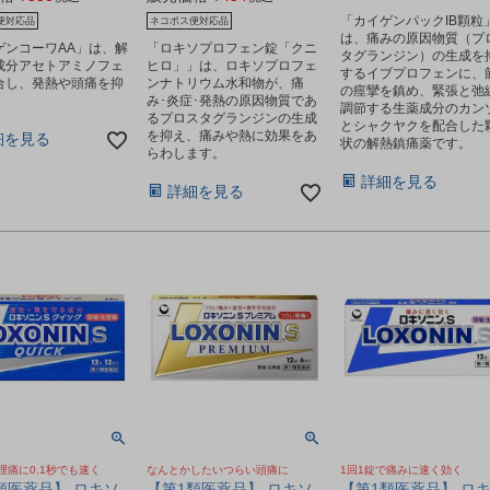
「カイゲンパックIB顆粒
便対応品
ネコポス便対応品
は、痛みの原因物質（プ
ゲンコーワAA」は、解
「ロキソプロフェン錠「クニ
タグランジン）の生成を
成分アセトアミノフェ
ヒロ」」は、ロキソプロフェ
するイブプロフェンに、
合し、発熱や頭痛を抑
ンナトリウム水和物が、痛
の痙攣を鎮め、緊張と弛
。
み･炎症･発熱の原因物質であ
調節する生薬成分のカン
るプロスタグランジンの生成
とシャクヤクを配合した
を抑え、痛みや熱に効果をあ
細を見る
状の解熱鎮痛薬です。
らわします。
詳細を見る
詳細を見る
理痛に0.1秒でも速く
なんとかしたいつらい頭痛に
1回1錠で痛みに速く効く
類医薬品】 ロキソ
【第1類医薬品】 ロキソ
【第1類医薬品】 ロ