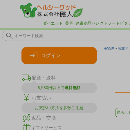
ダイエット
美容
健康食品
セレクトフード
ビタ
HOME
医薬品
ログイン
配送・送料
5,980円以上で
送料無料
お支払い
お支払い方法を
多数ご用意
痛み止
返品・交換
ギフトサービス