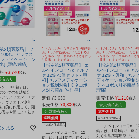
第2類医薬品】 ノ
生理のしくみから考えた生理痛専用
生理のしくみから考えた生理
薬。2つの有効成分が「ねじれるよ
薬。2つの有効成分が「ねじれ
100包- アラクス
うな痛み」や「お腹のゆるさを伴う
うな痛み」や「お腹のゆるさ
フメディケーション
生理痛」によく効きます。
生理痛」によく効きます。
] [頭痛/歯痛]
【指定第2類医薬品】 エ
【指定第2類医薬品】
ルペインコーワα アルフ
ルペインコーワα ア
格
¥
3,740
税込
ァ 12錠×3個セット - 興
ァ 12錠 - 興和 [セル
価格あり
和 [セルフメディケーシ
ディケーション税制対
ョン税制対象] ※ネコポ
※ネコポス対応商品 [
シン 100包」は、
ス対応商品 [生理痛]
理痛]
処方の3つの有効成分
トアミノフェン、エテ
定価
¥
3,630
販売価格
¥
1,210
税込
ド、カフェイン水和
販売価格
¥
3,300
会員価格あり
税込
協力的に作用して、頭
会員価格あり
送料無料
の痛みや熱によく効き
送料無料
ネコポス便対応品
ネコポス便対応品
「エルペインコーワα 1
細を見る
錠」は、1回1錠で、速く
「エルペインコーワα 12
効く生理痛専用薬です。
錠」は、1回1錠で、速くよく