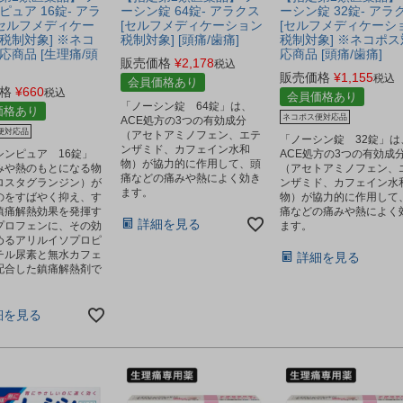
ピュア 16錠- アラ
ーシン錠 64錠- アラクス
ーシン錠 32錠- アラ
[セルフメディケー
[セルフメディケーション
[セルフメディケーシ
税制対象] ※ネコ
税制対象] [頭痛/歯痛]
税制対象] ※ネコポス
応商品 [生理痛/頭
応商品 [頭痛/歯痛]
販売価格
¥
2,178
税込
販売価格
¥
1,155
税込
会員価格あり
格
¥
660
税込
会員価格あり
「ノーシン錠 64錠」は、
価格あり
ネコポス便対応品
ACE処方の3つの有効成分
便対応品
（アセトアミノフェン、エテ
「ノーシン錠 32錠」は
ンザミド、カフェイン水和
シンピュア 16錠」
ACE処方の3つの有効成
物）が協力的に作用して、頭
みや熱のもとになる物
（アセトアミノフェン、
痛などの痛みや熱によく効き
ロスタグランジン）が
ンザミド、カフェイン水
ます。
のをすばやく抑え、す
物）が協力的に作用して
鎮痛解熱効果を発揮す
痛などの痛みや熱によく
詳細を見る
プロフェンに、その効
ます。
めるアリルイソプロピ
チル尿素と無水カフェ
詳細を見る
配合した鎮痛解熱剤で
細を見る