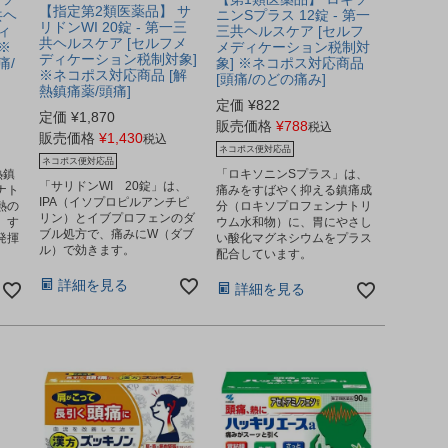
【指定第2類医薬品】 サ
共ヘ
ニンSプラス 12錠 - 第一
リドンWI 20錠 - 第一三
ィ
三共ヘルスケア [セルフ
共ヘルスケア [セルフメ
※
メディケーション税制対
ディケーション税制対象]
痛/
象] ※ネコポス対応商品
※ネコポス対応商品 [解
[頭痛/のどの痛み]
熱鎮痛薬/頭痛]
定価
¥
822
定価
¥
1,870
販売価格
¥
788
税込
販売価格
¥
1,430
税込
ネコポス便対応品
ネコポス便対応品
熱鎮
「ロキソニンSプラス」は、
「サリドンWI 20錠」は、
ナト
痛みをすばやく抑える鎮痛成
IPA（イソプロピルアンチピ
熱の
分（ロキソプロフェンナトリ
リン）とイブプロフェンのダ
、す
ウム水和物）に、胃にやさし
ブル処方で、痛みにW（ダブ
発揮
い酸化マグネシウムをプラス
ル）で効きます。
配合しています。
詳細を見る
詳細を見る