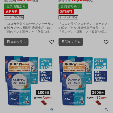
ス対応商品
販売価格
税込
ス対応商品
販売価格
税込
会員価格あり
会員価格あり
送料無料
送料無料
ネコポス便対応品
ネコポス便対応品
「ココカラダ クロセチンフォーカス
「ココカラダ クロセチンフォーカス
α 60カプセル 機能性表示食品」は、
α 60カプセル 機能性表示食品」は、
「目のピント調整」と「良質な眠
「目のピント調整」と「良質な眠
り」を、Wサポートするクロセチン
り」を、Wサポートするクロセチン
を配合したサプリメントです。
を配合したサプリメントです。
詳細を見る
詳細を見る