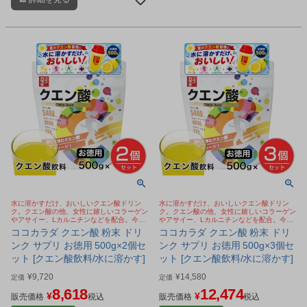
ンス良く配合した健康粉末飲料で
ン、アミノ酸、ビタミンなどをバラ
す。
ンス良く配合した健康粉末飲料で
す。
水に溶かすだけ、おいしいクエン酸ドリン
水に溶かすだけ、おいしいクエン酸ドリン
ク。クエン酸の他、女性に嬉しいコラーゲン
ク。クエン酸の他、女性に嬉しいコラーゲン
やアサイー、Lカルニチンなどを配合。今
やアサイー、Lカルニチンなどを配合。今
SNSで話題のクエン酸 ババアの粉
SNSで話題のクエン酸 ババアの粉
ココカラダ クエン酸 粉末 ドリ
ココカラダ クエン酸 粉末 ドリ
ンク サプリ お徳用 500g×2個セ
ンク サプリ お徳用 500g×3個セ
ット [クエン酸飲料/水に溶かす]
ット [クエン酸飲料/水に溶かす]
¥
9,720
¥
14,580
定価
定価
8,618
12,474
¥
¥
販売価格
税込
販売価格
税込