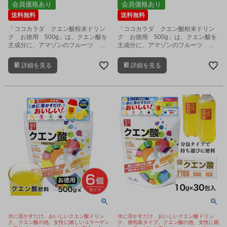
会員価格あり
会員価格あり
送料無料
送料無料
「ココカラダ クエン酸粉末ドリン
「ココカラダ クエン酸粉末ドリン
ク お徳用 500g」は、クエン酸を
ク お徳用 500g」は、クエン酸を
主成分に、アマゾンのフルーツ ア
主成分に、アマゾンのフルーツ ア
サイーベリー、L-カルニチン、クレ
サイーベリー、L-カルニチン、クレ
アチン、コラーゲン、グルコサミ
アチン、コラーゲン、グルコサミ
詳細を見る
詳細を見る
ン、アミノ酸、ビタミンなどをバラ
ン、アミノ酸、ビタミンなどをバラ
ンス良く配合した健康粉末飲料で
ンス良く配合した健康粉末飲料で
す。
す。
水に溶かすだけ、おいしいクエン酸ドリン
水に溶かすだけ、おいしいクエン酸ドリン
ク。クエン酸の他、女性に嬉しいコラーゲン
ク。個包装タイプ。クエン酸の他、女性に嬉