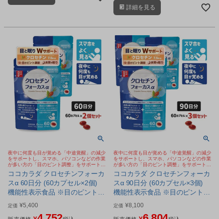
素サプリメントです。
を配合したサプリメントです。
詳細を見る
夜中に何度も目が覚める「中途覚醒」の減少
夜中に何度も目が覚める「中途覚醒」の減少
をサポートし、スマホ、パソコンなどの作業
をサポートし、スマホ、パソコンなどの作業
が多い方の「目のピント調整」をサポートす
が多い方の「目のピント調整」をサポートす
るサプリメント
るサプリメント
ココカラダ クロセチンフォーカ
ココカラダ クロセチンフォーカ
スα 60日分 (60カプセル×2個)
スα 90日分 (60カプセル×3個)
機能性表示食品 ※目のピント調
機能性表示食品 ※目のピント調
節 睡眠の質 Wサポート サプリ
節 睡眠の質 Wサポート サプリ
¥
5,400
¥
8,100
定価
定価
[睡眠サプリ/目サプリ] ※ネコポ
[睡眠サプリ/目サプリ] ※ネコポ
4,752
6,804
¥
¥