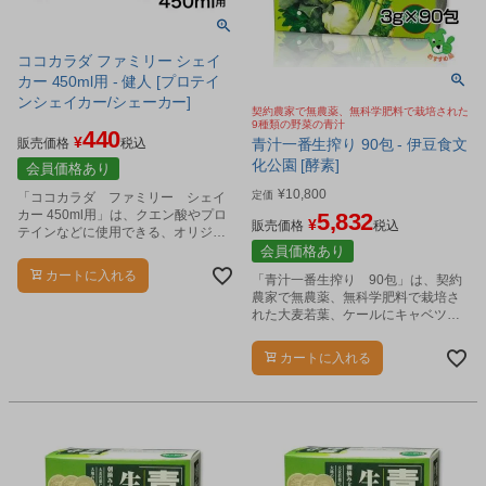
ココカラダ ファミリー シェイ
カー 450ml用 - 健人 [プロテイ
ンシェイカー/シェーカー]
契約農家で無農薬、無科学肥料で栽培された
9種類の野菜の青汁
440
¥
販売価格
税込
青汁一番生搾り 90包 - 伊豆食文
化公園 [酵素]
会員価格あり
¥
10,800
定価
「ココカラダ ファミリー シェイ
カー 450ml用」は、クエン酸やプロ
5,832
¥
販売価格
税込
テインなどに使用できる、オリジナ
ルロゴ入りのプロテインシェイカー
会員価格あり
です。
カートに入れる
「青汁一番生搾り 90包」は、契約
農家で無農薬、無科学肥料で栽培さ
れた大麦若葉、ケールにキャベツ、
ブロッコッリー、ほうれん草、セロ
リ、レタス、しそ、よもぎをあわせ
カートに入れる
た９種の野菜が原料。