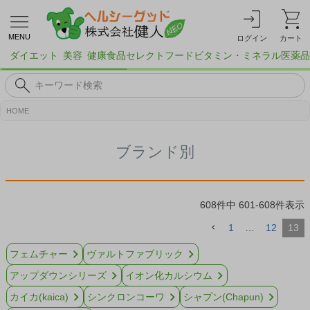
MENU
ログイン
カート
ダイエット
美容
健康食品
セレクトフード
ビタミン・ミネラル
医薬品
HOME
ブランド別
608
件中
601
-
608
件表示
1
…
12
13
フェムチャー
ヴァルトファブリック
アップダウンシリーズ
イオン化カルシウム
カイカ(kaica)
シンクロンコーワ
シャプン(Chapun)