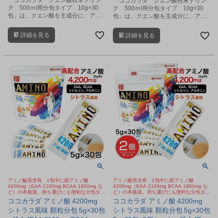
「ココカラダ クエン酸粉末ドリン
ク 500ｍl用分包タイプ 10g×30
ク 500ｍl用分包タイプ 10g×30
包」は、クエン酸を主成分に、アマ
包」は、クエン酸を主成分に、アマ
ゾンのフルーツ アサイーベリー、
ゾンのフルーツ アサイーベリー、
L-カルニチン、クレアチン、コラー
L-カルニチン、クレアチン、コラー
詳細を見る
詳細を見る
ゲン、グルコサミン、アミノ酸、ビ
ゲン、グルコサミン、アミノ酸、ビ
タミンなどをバランス良く配合した
タミンなどをバランス良く配合した
健康粉末飲料です。
健康粉末飲料です。
アミノ酸高含有 1包中に総アミノ酸
アミノ酸高含有 1包中に総アミノ酸
4200mg（EAA 2100mg BCAA 1800mg な
4200mg（EAA 2100mg BCAA 1800mg な
ど）の本格派。持ち運びにも便利な分包タイ
ど）の本格派。持ち運びにも便利な分包タイ
プの「アミノ酸」顆粒サプリ。シトラス風味
プの「アミノ酸」顆粒サプリ。シトラス風味
ココカラダ アミノ酸 4200mg
ココカラダ アミノ酸 4200mg
で飲みやすい。
で飲みやすい。
シトラス風味 顆粒分包 5g×30包
シトラス風味 顆粒分包 5g×30包