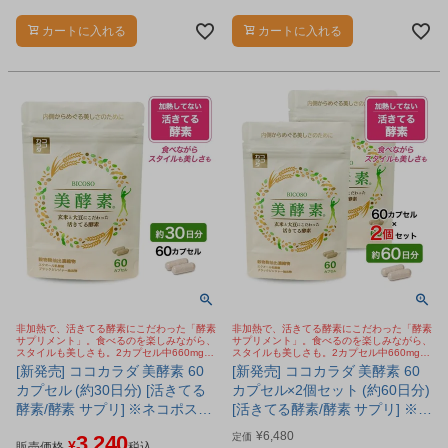
にキャベツ、ブロッコッリー、ほう
にキャベツ、ブロッコッリー、ほう
れん草、セロリ、レタス、しそ、よ
れん草、セロリ、レタス、しそ、よ
カートに入れる
カートに入れる
もぎをあわせた９種の野菜が原料。
もぎをあわせた９種の野菜が原料。
非加熱で、活きてる酵素にこだわった「酵素
非加熱で、活きてる酵素にこだわった「酵素
サプリメント」。食べるのを楽しみながら、
サプリメント」。食べるのを楽しみながら、
スタイルも美しさも。2カプセル中660mgの
スタイルも美しさも。2カプセル中660mgの
活きてる酵素含有の麹酵素。エクオール乳酸
活きてる酵素含有の麹酵素。エクオール乳酸
[新発売] ココカラダ 美酵素 60
[新発売] ココカラダ 美酵素 60
菌、ブラックジンジャーも配合
菌、ブラックジンジャーも配合
カプセル (約30日分) [活きてる
カプセル×2個セット (約60日分)
酵素/酵素 サプリ] ※ネコポス対
[活きてる酵素/酵素 サプリ] ※ネ
応商品
コポス対応商品
¥
6,480
3,240
定価
¥
販売価格
税込