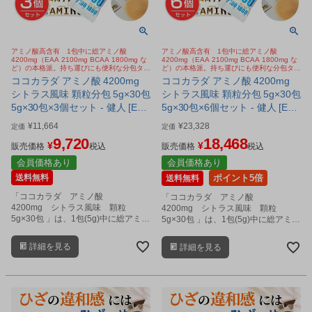
アミノ酸高含有 1包中に総アミノ酸
アミノ酸高含有 1包中に総アミノ酸
4200mg（EAA 2100mg BCAA 1800mg な
4200mg（EAA 2100mg BCAA 1800mg な
ど）の本格派。持ち運びにも便利な分包タイ
ど）の本格派。持ち運びにも便利な分包タイ
プの「アミノ酸」顆粒サプリ。シトラス風味
プの「アミノ酸」顆粒サプリ。シトラス風味
ココカラダ アミノ酸 4200mg
ココカラダ アミノ酸 4200mg
で飲みやすい。
で飲みやすい。
シトラス風味 顆粒分包 5g×30包
シトラス風味 顆粒分包 5g×30包
5g×30包×3個セット - 健人 [EAA
5g×30包×6個セット - 健人 [EAA
2100mg/BCAA 1800mg]
2100mg/BCAA 1800mg]
¥
11,664
¥
23,328
定価
定価
9,720
18,468
¥
¥
販売価格
税込
販売価格
税込
会員価格あり
会員価格あり
送料無料
ポイント5倍
送料無料
「ココカラダ アミノ酸
「ココカラダ アミノ酸
4200mg シトラス風味 顆粒
4200mg シトラス風味 顆粒
5g×30包 」は、1包(5g)中に総アミノ
5g×30包 」は、1包(5g)中に総アミノ
酸を4,200ｍg配合した、高含有のア
酸を4,200ｍg配合した、高含有のア
ミノ酸顆粒サプリメントです。
ミノ酸顆粒サプリメントです。
詳細を見る
詳細を見る