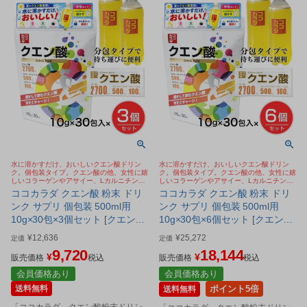
水に溶かすだけ、おいしいクエン酸ドリン
水に溶かすだけ、おいしいクエン酸ドリン
ク。個包装タイプ。クエン酸の他、女性に嬉
ク。個包装タイプ。クエン酸の他、女性に嬉
しいコラーゲンやアサイー、Lカルニチンな
しいコラーゲンやアサイー、Lカルニチンな
どを配合。今SNSで話題のクエン酸 ババア
どを配合。今SNSで話題のクエン酸 ババア
ココカラダ クエン酸 粉末 ドリ
ココカラダ クエン酸 粉末 ドリ
の粉
の粉
ンク サプリ 個包装 500ml用
ンク サプリ 個包装 500ml用
10g×30包×3個セット [クエン酸
10g×30包×6個セット [クエン酸
飲料/水に溶かす]
飲料/水に溶かす]
¥
12,636
¥
25,272
定価
定価
9,720
18,144
¥
¥
販売価格
税込
販売価格
税込
会員価格あり
会員価格あり
送料無料
ポイント5倍
送料無料
「ココカラダ クエン酸粉末ドリン