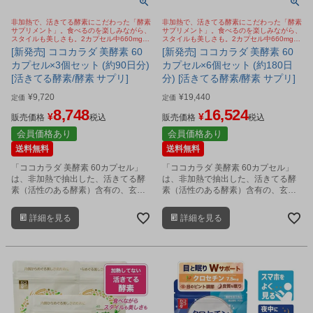
非加熱で、活きてる酵素にこだわった「酵素
非加熱で、活きてる酵素にこだわった「酵素
サプリメント」。食べるのを楽しみながら、
サプリメント」。食べるのを楽しみながら、
スタイルも美しさも。2カプセル中660mgの
スタイルも美しさも。2カプセル中660mgの
活きてる酵素含有の麹酵素。エクオール乳酸
活きてる酵素含有の麹酵素。エクオール乳酸
[新発売] ココカラダ 美酵素 60
[新発売] ココカラダ 美酵素 60
菌、ブラックジンジャーも配合
菌、ブラックジンジャーも配合
カプセル×3個セット (約90日分)
カプセル×6個セット (約180日
[活きてる酵素/酵素 サプリ]
分) [活きてる酵素/酵素 サプリ]
¥
9,720
¥
19,440
定価
定価
8,748
16,524
¥
¥
販売価格
税込
販売価格
税込
会員価格あり
会員価格あり
送料無料
送料無料
「ココカラダ 美酵素 60カプセル」
「ココカラダ 美酵素 60カプセル」
は、非加熱で抽出した、活きてる酵
は、非加熱で抽出した、活きてる酵
素（活性のある酵素）含有の、玄米
素（活性のある酵素）含有の、玄米
麹と大豆麹由来の穀物麹抽出濃縮物
麹と大豆麹由来の穀物麹抽出濃縮物
を2カプセル中660mg配合した、酵
を2カプセル中660mg配合した、酵
詳細を見る
詳細を見る
素サプリメントです。
素サプリメントです。