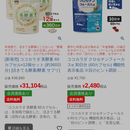
非加熱で、活きてる酵素にこだわった「酵素
夜中に何度も目が覚める「中途覚醒」の減少
サプリメント」。食べるのを楽しみながら、
をサポートし、スマホ、パソコンなどの作業
スタイルも美しさも。2カプセル中660mgの
が多い方の「目のピント調整」をサポートす
活きてる酵素含有の麹酵素。エクオール乳酸
るサプリメント
[新発売] ココカラダ 美酵素 60
ココカラダ クロセチンフォーカ
菌、ブラックジンジャーも配合
カプセル×12個セット (約360日
スα 30日分 (60カプセル) 機能性
分) [活きてる酵素/酵素 サプリ]
表示食品 ※目のピント調節 睡
眠の質 Wサポート サプリ [睡眠
¥
38,880
¥
2,700
定価
定価
サプリ/目サプリ] ※ネコポス対
31,104
2,480
¥
¥
販売価格
税込
応商品
販売価格
税込
会員価格あり
会員価格あり
送料無料
送料無料
ネコポス便対応品
「ココカラダ 美酵素 60カプセル」
は、非加熱で抽出した、活きてる酵
「ココカラダ クロセチンフォーカス
素（活性のある酵素）含有の、玄米
α 60カプセル 機能性表示食品」は、
麹と大豆麹由来の穀物麹抽出濃縮物
「目のピント調整」と「良質な眠
を2カプセル中660mg配合した、酵
り」を、Wサポートするクロセチン
詳細を見る