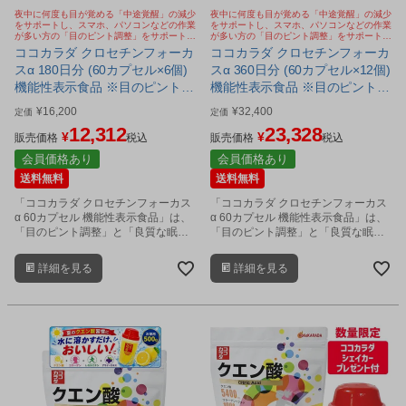
夜中に何度も目が覚める「中途覚醒」の減少
夜中に何度も目が覚める「中途覚醒」の減少
をサポートし、スマホ、パソコンなどの作業
をサポートし、スマホ、パソコンなどの作業
が多い方の「目のピント調整」をサポートす
が多い方の「目のピント調整」をサポートす
るサプリメント
るサプリメント
ココカラダ クロセチンフォーカ
ココカラダ クロセチンフォーカ
スα 180日分 (60カプセル×6個)
スα 360日分 (60カプセル×12個)
機能性表示食品 ※目のピント調
機能性表示食品 ※目のピント調
節 睡眠の質 Wサポート サプリ
節 睡眠の質 Wサポート サプリ
¥
16,200
¥
32,400
定価
定価
[睡眠サプリ/目サプリ]
[睡眠サプリ/目サプリ]
12,312
23,328
¥
¥
販売価格
税込
販売価格
税込
会員価格あり
会員価格あり
送料無料
送料無料
「ココカラダ クロセチンフォーカス
「ココカラダ クロセチンフォーカス
α 60カプセル 機能性表示食品」は、
α 60カプセル 機能性表示食品」は、
「目のピント調整」と「良質な眠
「目のピント調整」と「良質な眠
り」を、Wサポートするクロセチン
り」を、Wサポートするクロセチン
を配合したサプリメントです。
を配合したサプリメントです。
詳細を見る
詳細を見る