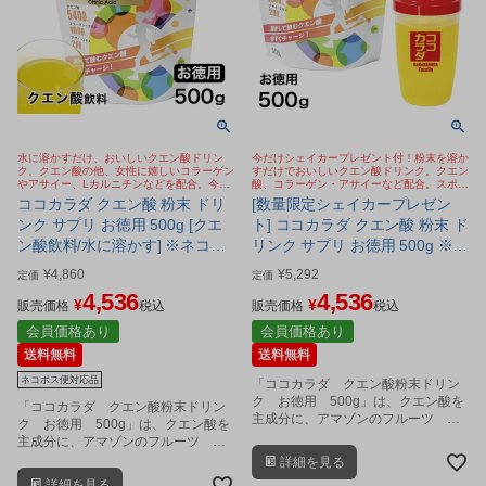
水に溶かすだけ、おいしいクエン酸ドリン
今だけシェイカープレゼント付！粉末を溶か
ク。クエン酸の他、女性に嬉しいコラーゲン
すだけでおいしいクエン酸ドリンク。クエン
やアサイー、Lカルニチンなどを配合。今
酸、コラーゲン・アサイーなど配合。スポー
SNSで話題のクエン酸 ババアの粉
ツドリンク、健康飲料に。お徳用タイプ。今
ココカラダ クエン酸 粉末 ドリ
[数量限定シェイカープレゼン
SNSで話題のクエン酸 ババアの粉
ンク サプリ お徳用 500g [クエ
ト] ココカラダ クエン酸 粉末 ド
ン酸飲料/水に溶かす] ※ネコポ
リンク サプリ お徳用 500g ※コ
ス対応商品
コカラダシェイカープレゼント
¥
4,860
¥
5,292
定価
定価
付 [クエン酸飲料/スポーツドリ
4,536
4,536
¥
¥
販売価格
税込
ンク]
販売価格
税込
会員価格あり
会員価格あり
送料無料
送料無料
ネコポス便対応品
「ココカラダ クエン酸粉末ドリン
ク お徳用 500g」は、クエン酸を
「ココカラダ クエン酸粉末ドリン
主成分に、アマゾンのフルーツ ア
ク お徳用 500g」は、クエン酸を
サイーベリー、L-カルニチン、クレ
主成分に、アマゾンのフルーツ ア
アチン、コラーゲン、グルコサミ
サイーベリー、L-カルニチン、クレ
詳細を見る
ン、アミノ酸、ビタミンなどをバラ
アチン、コラーゲン、グルコサミ
詳細を見る