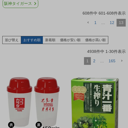
阪神タイガース
608
件中
601
-
608
件表示
1
…
12
13
並び替え
おすすめ順
新着順
価格が安い順
価格が高い順
4938
件中
1
-
30
件表示
1
2
…
165