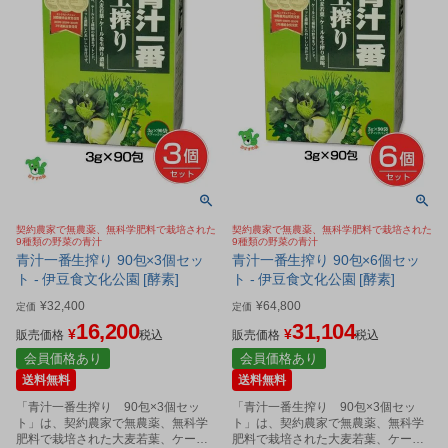
契約農家で無農薬、無科学肥料で栽培された
契約農家で無農薬、無科学肥料で栽培された
9種類の野菜の青汁
9種類の野菜の青汁
青汁一番生搾り 90包×3個セッ
青汁一番生搾り 90包×6個セッ
ト - 伊豆食文化公園 [酵素]
ト - 伊豆食文化公園 [酵素]
¥
32,400
¥
64,800
定価
定価
16,200
31,104
¥
¥
販売価格
税込
販売価格
税込
会員価格あり
会員価格あり
送料無料
送料無料
「青汁一番生搾り 90包×3個セッ
「青汁一番生搾り 90包×3個セッ
ト」は、契約農家で無農薬、無科学
ト」は、契約農家で無農薬、無科学
肥料で栽培された大麦若葉、ケール
肥料で栽培された大麦若葉、ケール