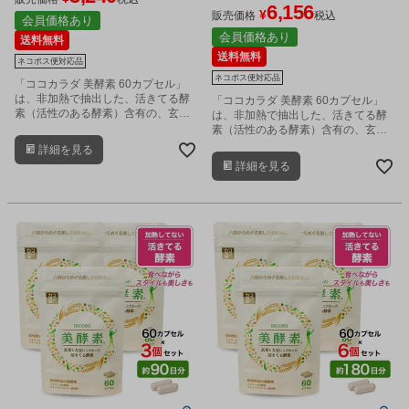
6,156
¥
販売価格
税込
会員価格あり
会員価格あり
送料無料
送料無料
ネコポス便対応品
ネコポス便対応品
「ココカラダ 美酵素 60カプセル」
は、非加熱で抽出した、活きてる酵
「ココカラダ 美酵素 60カプセル」
素（活性のある酵素）含有の、玄米
は、非加熱で抽出した、活きてる酵
麹と大豆麹由来の穀物麹抽出濃縮物
素（活性のある酵素）含有の、玄米
を2カプセル中660mg配合した、酵
麹と大豆麹由来の穀物麹抽出濃縮物
詳細を見る
素サプリメントです。
を2カプセル中660mg配合した、酵
詳細を見る
素サプリメントです。