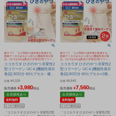
膝サプリ 「ひざ関節の違和感を軽減する」
膝サプリ 「ひざ関節の違和感を軽減する」
根拠データがあるから安心の機能性表示食
根拠データがあるから安心の機能性表示食
品。UC-IIを40mg配合の非変性II型コラーゲ
品。UC-IIを40mg配合の非変性II型コラーゲ
ン。歩く、しゃがむ、階段の昇り降りサポー
ン。歩く、しゃがむ、階段の昇り降りサポー
ココカラダ ひざのやつ 非変性2
ココカラダ ひざのやつ 非変性2
ト
ト
型コラーゲン UC-II [機能性表示
型コラーゲン UC-II [機能性表示
食品] 30日分 60カプセル - 健人
食品] 60日分 60カプセル×2個セ
[ひざ関節/サプリ] ※ネコポス対
ット - 健人 [ひざ関節/サプリ] ※
¥
4,320
¥
8,640
定価
定価
応商品
ネコポス対応商品
3,980
7,560
¥
¥
販売価格
税込
販売価格
税込
会員価格あり
会員価格あり
送料無料
送料無料
ネコポス便対応品
ネコポス便対応品
「ココカラダ ひざのやつ 非変性2型
「ココカラダ ひざのやつ 非変性2型