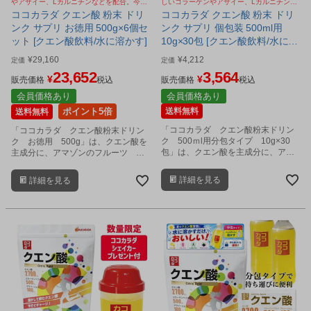
やアサイー、Lカルニチンなどを配合。今
しいコラーゲンやアサイー、Lカルニチンな
SNSで話題のクエン酸 ババアの粉
どを配合。今SNSで話題のクエン酸 ババア
ココカラダ クエン酸 粉末 ドリ
ココカラダ クエン酸 粉末 ドリ
の粉
ンク サプリ お徳用 500g×6個セ
ンク サプリ 個包装 500ml用
ット [クエン酸飲料/水に溶かす]
10g×30包 [クエン酸飲料/水に溶
かす]
¥
29,160
¥
4,212
定価
定価
23,652
3,564
¥
¥
販売価格
税込
販売価格
税込
会員価格あり
会員価格あり
ポイント5倍
送料無料
送料無料
「ココカラダ クエン酸粉末ドリン
「ココカラダ クエン酸粉末ドリン
ク 500ｍl用分包タイプ 10g×30
ク お徳用 500g」は、クエン酸を
包」は、クエン酸を主成分に、アマ
主成分に、アマゾンのフルーツ ア
ゾンのフルーツ アサイーベリー、
サイーベリー、L-カルニチン、クレ
L-カルニチン、クレアチン、コラー
アチン、コラーゲン、グルコサミ
詳細を見る
詳細を見る
ゲン、グルコサミン、アミノ酸、ビ
ン、アミノ酸、ビタミンなどをバラ
タミンなどをバランス良く配合した
ンス良く配合した健康粉末飲料で
健康粉末飲料です。
す。