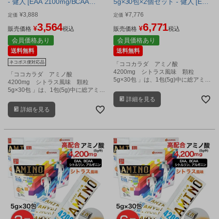
- 健人 [EAA 2100mg/BCAA
5g×30包×2個セット - 健人 [EAA
1800mg] ※ネコポス対応商品
2100mg/BCAA 1800mg]
¥
3,888
¥
7,776
定価
定価
3,564
6,771
¥
¥
販売価格
税込
販売価格
税込
会員価格あり
会員価格あり
送料無料
送料無料
ネコポス便対応品
「ココカラダ アミノ酸
4200mg シトラス風味 顆粒
「ココカラダ アミノ酸
5g×30包 」は、1包(5g)中に総アミノ
4200mg シトラス風味 顆粒
酸を4,200ｍg配合した、高含有のア
5g×30包 」は、1包(5g)中に総アミノ
ミノ酸顆粒サプリメントです。
酸を4,200ｍg配合した、高含有のア
詳細を見る
ミノ酸顆粒サプリメントです。
詳細を見る