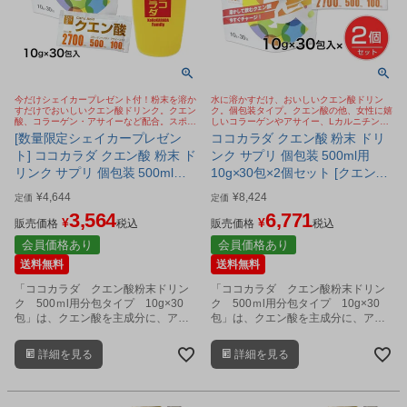
今だけシェイカープレゼント付！粉末を溶か
水に溶かすだけ、おいしいクエン酸ドリン
すだけでおいしいクエン酸ドリンク。クエン
ク。個包装タイプ。クエン酸の他、女性に嬉
酸、コラーゲン・アサイーなど配合。スポー
しいコラーゲンやアサイー、Lカルニチンな
ツドリンク、健康飲料に。個包装タイプ。今
どを配合。今SNSで話題のクエン酸 ババア
[数量限定シェイカープレゼン
ココカラダ クエン酸 粉末 ドリ
SNSで話題のクエン酸 ババアの粉
の粉
ト] ココカラダ クエン酸 粉末 ド
ンク サプリ 個包装 500ml用
リンク サプリ 個包装 500ml用
10g×30包×2個セット [クエン酸
10g×30包 ※ココカラダシェイ
飲料/水に溶かす]
¥
4,644
¥
8,424
定価
定価
カープレゼント付 [クエン酸飲
3,564
6,771
¥
¥
料/スポーツドリンク]
販売価格
税込
販売価格
税込
会員価格あり
会員価格あり
送料無料
送料無料
「ココカラダ クエン酸粉末ドリン
「ココカラダ クエン酸粉末ドリン
ク 500ｍl用分包タイプ 10g×30
ク 500ｍl用分包タイプ 10g×30
包」は、クエン酸を主成分に、アマ
包」は、クエン酸を主成分に、アマ
ゾンのフルーツ アサイーベリー、
ゾンのフルーツ アサイーベリー、
L-カルニチン、クレアチン、コラー
L-カルニチン、クレアチン、コラー
詳細を見る
詳細を見る
ゲン、グルコサミン、アミノ酸、ビ
ゲン、グルコサミン、アミノ酸、ビ
タミンなどをバランス良く配合した
タミンなどをバランス良く配合した
健康粉末飲料です。
健康粉末飲料です。