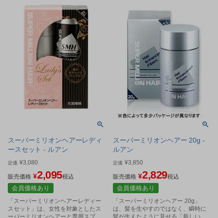
スーパーミリオンヘアーレディ
スーパーミリオンヘアー 20g -
ースセット - ルアン
ルアン
¥
3,080
¥
3,850
定価
定価
2,095
2,829
¥
¥
販売価格
税込
販売価格
税込
会員価格あり
会員価格あり
「スーパーミリオンヘアーレディー
「スーパーミリオンヘアー 20g」
スセット」は、女性を対象としたス
は、髪を生やすのではなく、瞬時に
ーパーミリオンヘアーと専用スプレ
髪が生えたように見せる「新しいス