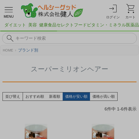
MENU
ログイン
カート
ダイエット
美容
健康食品
セレクトフード
ビタミン・ミネラル
医薬品
ブランド別
HOME
スーパーミリオンヘアー
並び替え
おすすめ順
新着順
価格が安い順
価格が高い順
6
件中
1
-
6
件表示