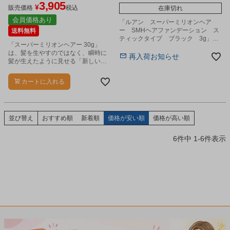
3,905
¥
販売価格
税込
在庫切れ
会員価格あり
「ルアン スーパーミリオンヘア
ー SMHヘアファンデーション ス
送料無料
ティックタイプ ブラック 3g」
「スーパーミリオンヘアー 30g」
は、白髪を自然にカバーする髪のフ
は、髪を生やすのではなく、瞬時に
ァンデーションです。
再入荷お知らせ
髪が生えたように見せる「新しいス
タイルの増毛法」です。
カートに入れる
並び替え
おすすめ順
新着順
価格が安い順
価格が高い順
6
件中
1
-
6
件表示